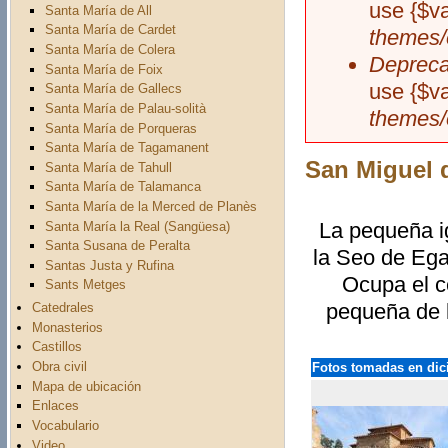
use {$v
Santa María de All
Santa María de Cardet
themes/
Santa María de Colera
Depreca
Santa María de Foix
use {$v
Santa María de Gallecs
Santa María de Palau-solità
themes/
Santa María de Porqueras
Santa María de Tagamanent
San Miguel 
Santa María de Tahull
Santa María de Talamanca
Santa María de la Merced de Planès
La pequeña ig
Santa María la Real (Sangüesa)
Santa Susana de Peralta
la Seo de Ega
Santas Justa y Rufina
Ocupa el c
Sants Metges
pequeña de l
Catedrales
Monasterios
Castillos
Obra civil
Fotos tomadas en dic
Mapa de ubicación
Enlaces
Vocabulario
Video