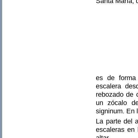
Santa María, 
es de forma 
escalera des
rebozado de c
un zócalo de
signinum. En l
La parte del 
escaleras en 
altar.