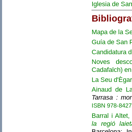
Iglesia de Sa
Bibliogra
Mapa de la S
Guía de San P
Candidatura d
Noves desco
Cadafalch) en
La Seu d'Ègar
Ainaud de La
Tarrasa : mo
ISBN 978-842
Barral i Altet,
la regió laie
Barcelona: I