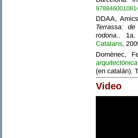
978846001081
DDAA, Amics 
Terrassa: de
rodona.
. 1a.
Catalans
, 20
Domènec, Fer
arquitectònica
(en catalán). 
Video