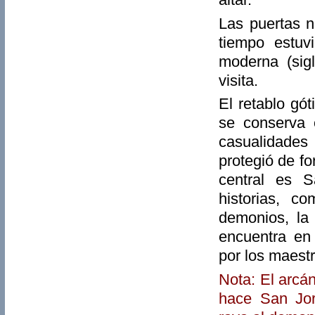
Las puertas n
tiempo estuv
moderna (sig
visita.
El retablo gó
se conserva 
casualidades
protegió de fo
central es S
historias, c
demonios, la
encuentra en
por los maest
Nota: El arcá
hace San Jor