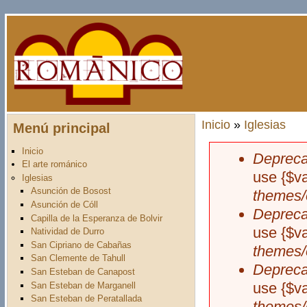
Pasar al contenido principal
Inicio
»
Iglesias
Menú principal
Usted está aquí
Inicio
Depreca
Mensaje d
El arte románico
use {$v
Iglesias
Asunción de Bosost
themes/
Asunción de Cóll
Depreca
Capilla de la Esperanza de Bolvir
use {$v
Natividad de Durro
San Cipriano de Cabañas
themes/
San Clemente de Tahull
Depreca
San Esteban de Canapost
use {$v
San Esteban de Marganell
San Esteban de Peratallada
themes/