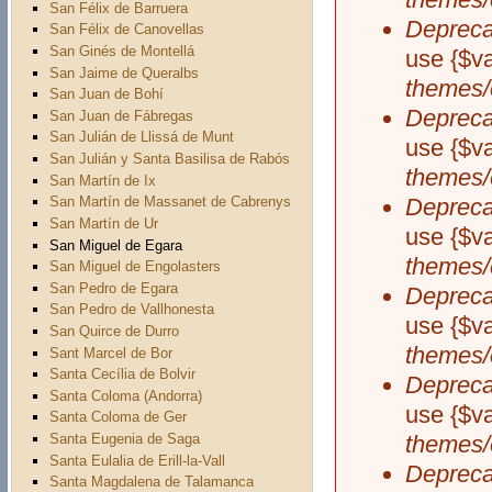
San Félix de Barruera
Depreca
San Félix de Canovellas
San Ginés de Montellá
use {$v
San Jaime de Queralbs
themes/
San Juan de Bohí
Depreca
San Juan de Fábregas
San Julián de Llissá de Munt
use {$v
San Julián y Santa Basilisa de Rabós
themes/
San Martín de Ix
Depreca
San Martín de Massanet de Cabrenys
San Martín de Ur
use {$v
San Miguel de Egara
themes/
San Miguel de Engolasters
San Pedro de Egara
Depreca
San Pedro de Vallhonesta
use {$v
San Quirce de Durro
themes/
Sant Marcel de Bor
Santa Cecília de Bolvir
Depreca
Santa Coloma (Andorra)
use {$v
Santa Coloma de Ger
Santa Eugenia de Saga
themes/
Santa Eulalia de Erill-la-Vall
Depreca
Santa Magdalena de Talamanca