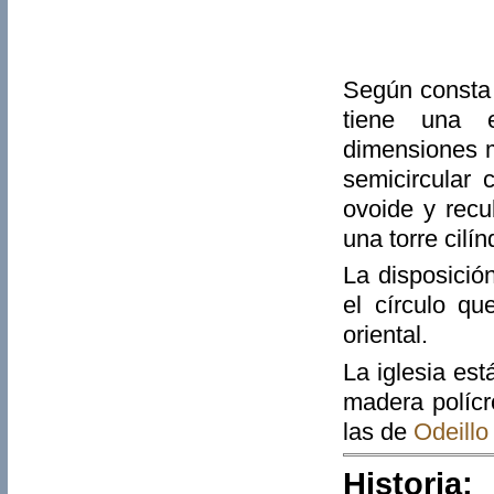
Según consta 
tiene una e
dimensiones m
semicircular
ovoide y recu
una torre cilí
La disposició
el círculo qu
oriental.
La iglesia es
madera polícr
las de
Odeillo
Historia: