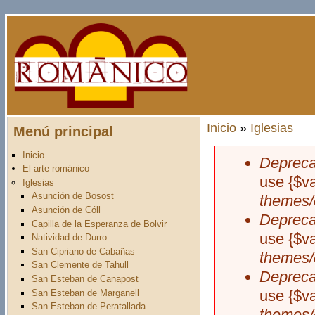
Pasar al contenido principal
Inicio
»
Iglesias
Menú principal
Usted está aquí
Inicio
Depreca
Mensaje d
El arte románico
use {$v
Iglesias
Asunción de Bosost
themes/
Asunción de Cóll
Depreca
Capilla de la Esperanza de Bolvir
use {$v
Natividad de Durro
San Cipriano de Cabañas
themes/
San Clemente de Tahull
Depreca
San Esteban de Canapost
use {$v
San Esteban de Marganell
San Esteban de Peratallada
themes/