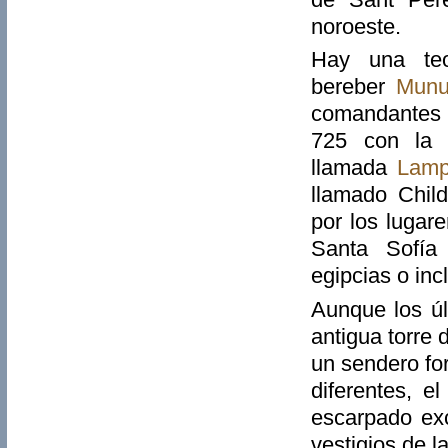
noroeste.
Hay una teo
bereber
Munu
comandantes q
725 con la 
llamada
Lamp
llamado Chil
por los lugar
Santa Sofía 
egipcias o inc
Aunque los úl
antigua torre
un sendero fo
diferentes, e
escarpado exc
vestigios de la