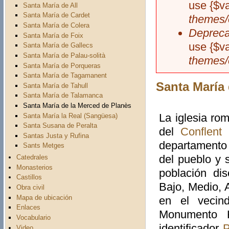
use {$v
Santa María de All
Santa María de Cardet
themes/
Santa María de Colera
Depreca
Santa María de Foix
use {$v
Santa María de Gallecs
Santa María de Palau-solità
themes/
Santa María de Porqueras
Santa María de Tagamanent
Santa María 
Santa María de Tahull
Santa María de Talamanca
Santa María de la Merced de Planès
La iglesia ro
Santa María la Real (Sangüesa)
Santa Susana de Peralta
del
Conflent
(
Santas Justa y Rufina
departament
Sants Metges
del pueblo y 
Catedrales
Monasterios
población di
Castillos
Bajo, Medio, A
Obra civil
Mapa de ubicación
en el vecind
Enlaces
Monumento H
Vocabulario
identificador
P
Video