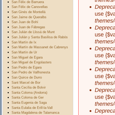
San Félix de Barruera
Depreca
San Félix de Canovellas
San Ginés de Montellá
use {$v
San Jaime de Queralbs
themes/
San Juan de Bohí
Depreca
San Juan de Fábregas
San Julián de Llissá de Munt
use {$v
San Julián y Santa Basilisa de Rabós
themes/
San Martín de Ix
Depreca
San Martín de Massanet de Cabrenys
San Martín de Ur
use {$v
San Miguel de Egara
themes/
San Miguel de Engolasters
San Pedro de Egara
Depreca
San Pedro de Vallhonesta
use {$v
San Quirce de Durro
themes/
Sant Marcel de Bor
Santa Cecília de Bolvir
Depreca
Santa Coloma (Andorra)
use {$v
Santa Coloma de Ger
Santa Eugenia de Saga
themes/
Santa Eulalia de Erill-la-Vall
Depreca
Santa Magdalena de Talamanca