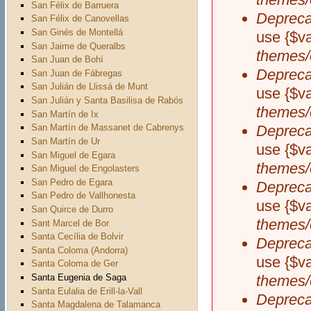
San Félix de Barruera
Depreca
San Félix de Canovellas
San Ginés de Montellá
use {$v
San Jaime de Queralbs
themes/
San Juan de Bohí
Depreca
San Juan de Fábregas
San Julián de Llissá de Munt
use {$v
San Julián y Santa Basilisa de Rabós
themes/
San Martín de Ix
Depreca
San Martín de Massanet de Cabrenys
San Martín de Ur
use {$v
San Miguel de Egara
themes/
San Miguel de Engolasters
San Pedro de Egara
Depreca
San Pedro de Vallhonesta
use {$v
San Quirce de Durro
themes/
Sant Marcel de Bor
Santa Cecília de Bolvir
Depreca
Santa Coloma (Andorra)
use {$v
Santa Coloma de Ger
Santa Eugenia de Saga
themes/
Santa Eulalia de Erill-la-Vall
Depreca
Santa Magdalena de Talamanca