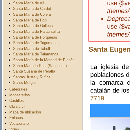
use {$v
Santa María de All
Santa María de Cardet
themes/
Santa María de Colera
Depreca
Santa María de Foix
use {$v
Santa María de Gallecs
Santa María de Palau-solità
themes/
Santa María de Porqueras
Santa María de Tagamanent
Santa Eugen
Santa María de Tahull
Santa María de Talamanca
Santa María de la Merced de Planès
La iglesia d
Santa María la Real (Sangüesa)
Santa Susana de Peralta
poblaciones 
Santas Justa y Rufina
la comarca 
Sants Metges
catalán de los
Catedrales
Monasterios
7719
.
Castillos
Obra civil
Mapa de ubicación
Enlaces
Vocabulario
Video