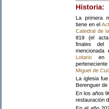
Historia:
La primera m
tiene en el
Ac
Catedral de l
819 (el act
finales del
mencionada 
Lotario
en e
pertenecient
Miguel de Cui
La iglesia fu
Berenguer de
En los años 9
restauración d
En el año 202