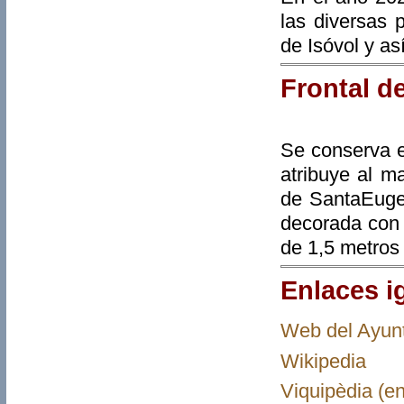
las diversas 
de Isóvol y as
Frontal d
Se conserva e
atribuye al ma
de SantaEugen
decorada con 
de 1,5 metros
Enlaces ig
Web del Ayun
Wikipedia
Viquipèdia (en