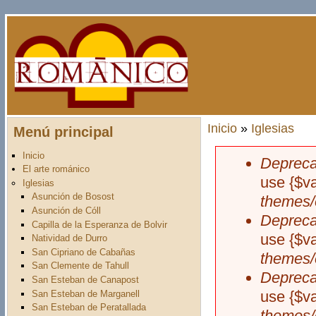
Pasar al contenido principal
Inicio
»
Iglesias
Menú principal
Usted está aquí
Inicio
Depreca
Mensaje d
El arte románico
use {$v
Iglesias
Asunción de Bosost
themes/
Asunción de Cóll
Depreca
Capilla de la Esperanza de Bolvir
use {$v
Natividad de Durro
San Cipriano de Cabañas
themes/
San Clemente de Tahull
Depreca
San Esteban de Canapost
use {$v
San Esteban de Marganell
San Esteban de Peratallada
themes/