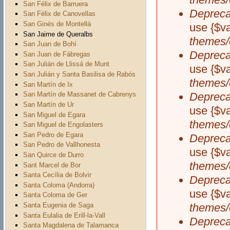
San Félix de Barruera
Depreca
San Félix de Canovellas
San Ginés de Montellá
use {$v
San Jaime de Queralbs
themes/
San Juan de Bohí
Depreca
San Juan de Fábregas
San Julián de Llissá de Munt
use {$v
San Julián y Santa Basilisa de Rabós
themes/
San Martín de Ix
Depreca
San Martín de Massanet de Cabrenys
San Martín de Ur
use {$v
San Miguel de Egara
themes/
San Miguel de Engolasters
San Pedro de Egara
Depreca
San Pedro de Vallhonesta
use {$v
San Quirce de Durro
themes/
Sant Marcel de Bor
Santa Cecília de Bolvir
Depreca
Santa Coloma (Andorra)
use {$v
Santa Coloma de Ger
Santa Eugenia de Saga
themes/
Santa Eulalia de Erill-la-Vall
Depreca
Santa Magdalena de Talamanca