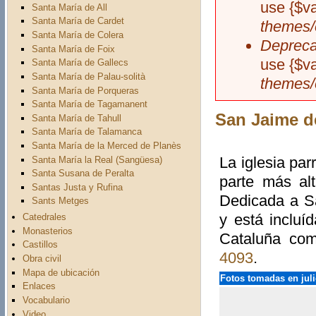
use {$v
Santa María de All
Santa María de Cardet
themes/
Santa María de Colera
Depreca
Santa María de Foix
use {$v
Santa María de Gallecs
Santa María de Palau-solità
themes/
Santa María de Porqueras
Santa María de Tagamanent
San Jaime d
Santa María de Tahull
Santa María de Talamanca
Santa María de la Merced de Planès
La iglesia pa
Santa María la Real (Sangüesa)
Santa Susana de Peralta
parte más al
Santas Justa y Rufina
Dedicada a Sa
Sants Metges
y está incluí
Catedrales
Monasterios
Cataluña como
Castillos
4093
.
Obra civil
Mapa de ubicación
Fotos tomadas en juli
Enlaces
Vocabulario
Video