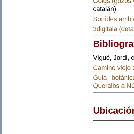
Goigs (gozos 
catalán)
Sortides amb 
3digitala (det
Bibliogra
Vigué, Jordi, 
Camino viejo 
Guia botànic
Queralbs a Núri
Ubicació