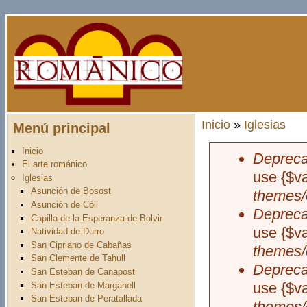
Pasar al contenido principal
Inicio
»
Iglesias
Menú principal
Usted está aquí
Inicio
Depreca
Mensaje d
El arte románico
use {$v
Iglesias
Asunción de Bosost
themes/
Asunción de Cóll
Depreca
Capilla de la Esperanza de Bolvir
use {$v
Natividad de Durro
San Cipriano de Cabañas
themes/
San Clemente de Tahull
Depreca
San Esteban de Canapost
use {$v
San Esteban de Marganell
San Esteban de Peratallada
themes/