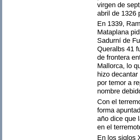
virgen de sept
abril de 1326 
En 1339, Ramó
Mataplana pid
Sadurní de Fu
Queralbs 41 f
de frontera en
Mallorca, lo q
hizo decantar 
por temor a r
nombre debido
Con el terrem
forma apuntada
año dice que 
en el terremot
En los siglos 