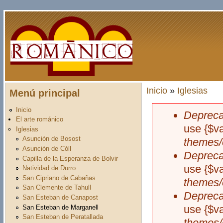
Pasar al contenido principal
Inicio
»
Iglesias
Menú principal
Usted está aquí
Inicio
Depreca
Mensaje d
El arte románico
use {$v
Iglesias
Asunción de Bosost
themes/
Asunción de Cóll
Depreca
Capilla de la Esperanza de Bolvir
use {$v
Natividad de Durro
San Cipriano de Cabañas
themes/
San Clemente de Tahull
Depreca
San Esteban de Canapost
use {$v
San Esteban de Marganell
San Esteban de Peratallada
themes/