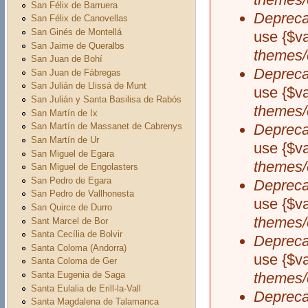
San Félix de Barruera
Depreca
San Félix de Canovellas
San Ginés de Montellá
use {$v
San Jaime de Queralbs
themes/
San Juan de Bohí
Depreca
San Juan de Fábregas
San Julián de Llissá de Munt
use {$v
San Julián y Santa Basilisa de Rabós
themes/
San Martín de Ix
Depreca
San Martín de Massanet de Cabrenys
San Martín de Ur
use {$v
San Miguel de Egara
themes/
San Miguel de Engolasters
San Pedro de Egara
Depreca
San Pedro de Vallhonesta
use {$v
San Quirce de Durro
themes/
Sant Marcel de Bor
Santa Cecília de Bolvir
Depreca
Santa Coloma (Andorra)
use {$v
Santa Coloma de Ger
Santa Eugenia de Saga
themes/
Santa Eulalia de Erill-la-Vall
Depreca
Santa Magdalena de Talamanca