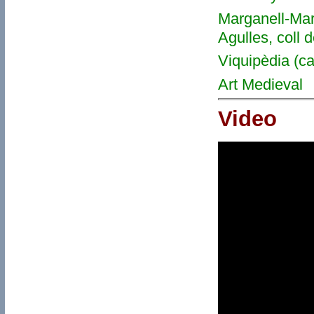
Marganell-Marg
Agulles, coll de
Viquipèdia (ca
Art Medieval
Video