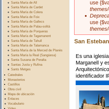
use {$v
Santa María de All
Santa María de Cardet
themes/
Santa María de Colera
Depreca
Santa María de Foix
use {$v
Santa María de Gallecs
Santa María de Palau-solità
themes/
Santa María de Porqueras
Santa María de Tagamanent
San Esteban
Santa María de Tahull
Santa María de Talamanca
Santa María de la Merced de Planès
Es una iglesi
Santa María la Real (Sangüesa)
Santa Susana de Peralta
Marganell y es
Santas Justa y Rufina
Arquitectónico
Sants Metges
identificador
Catedrales
Monasterios
Castillos
Obra civil
Mapa de ubicación
Enlaces
Vocabulario
Video