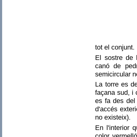
tot el conjunt.
El sostre de 
canó de pedr
semicircular no
La torre es d
façana sud, i 
es fa des del
d'accés exter
no existeix).
En l'interior
color vermell