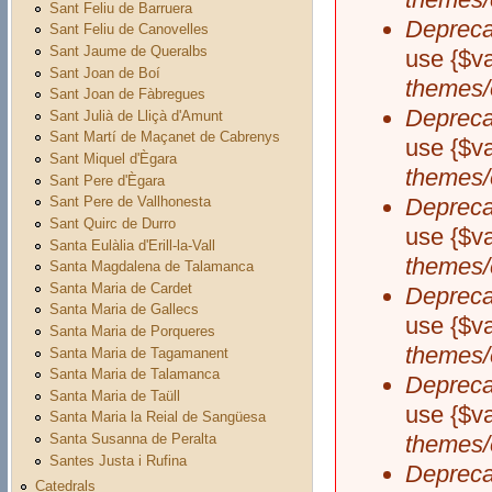
Sant Feliu de Barruera
Depreca
Sant Feliu de Canovelles
Sant Jaume de Queralbs
use {$va
Sant Joan de Boí
themes/
Sant Joan de Fàbregues
Depreca
Sant Julià de Lliçà d'Amunt
Sant Martí de Maçanet de Cabrenys
use {$va
Sant Miquel d'Ègara
themes/
Sant Pere d'Ègara
Depreca
Sant Pere de Vallhonesta
Sant Quirc de Durro
use {$va
Santa Eulàlia d'Erill-la-Vall
themes/
Santa Magdalena de Talamanca
Santa Maria de Cardet
Depreca
Santa Maria de Gallecs
use {$va
Santa Maria de Porqueres
themes/
Santa Maria de Tagamanent
Santa Maria de Talamanca
Depreca
Santa Maria de Taüll
use {$va
Santa Maria la Reial de Sangüesa
Santa Susanna de Peralta
themes/
Santes Justa i Rufina
Depreca
Catedrals