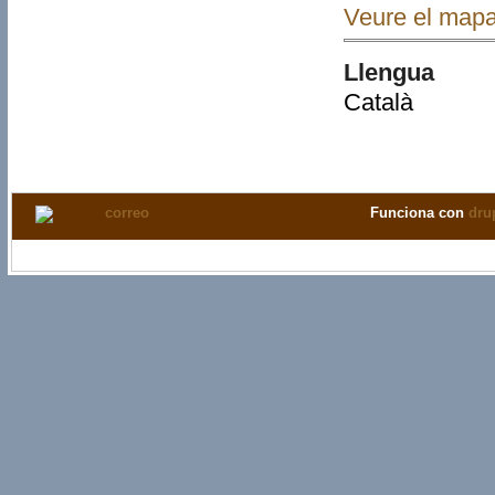
Veure el map
Llengua
Català
Funciona con
dru