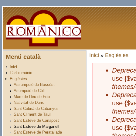
Vés al contingut
Inici
»
Esglésies
Menú català
Esteu aquí
Inici
Depreca
Missatge 
L'art romànic
use {$va
Esglésies
Assumpció de Bossòst
themes/
Asumpció de Cóll
Depreca
Mare de Déu de Foix
use {$va
Nativitat de Durro
Sant Cebrià de Cabanyes
themes/
Sant Climent de Taüll
Depreca
Sant Esteve de Canapost
use {$va
Sant Esteve de Marganell
Sant Esteve de Peratallada
themes/