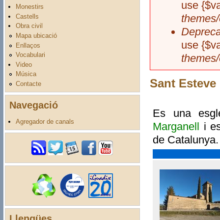
use {$va
Monestirs
themes/
Castells
Obra civil
Depreca
Mapa ubicació
use {$va
Enllaços
Vocabulari
themes/
Video
Música
Sant Esteve
Contacte
Navegació
Es una esgl
Agregador de canals
Marganell
i es
de Catalunya. 
Llengües