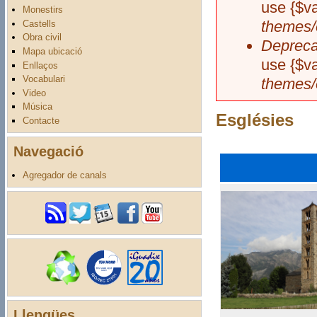
use {$va
Monestirs
themes/
Castells
Obra civil
Depreca
Mapa ubicació
use {$va
Enllaços
Vocabulari
themes/
Video
Música
Esglésies
Contacte
Navegació
Agregador de canals
Llengües