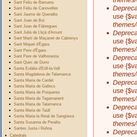
Sant Feliu de Barruera
Depreca
Sant Feliu de Canovelles
Sant Jaume de Queralbs
use {$va
Sant Joan de Boí
themes/
Sant Joan de Fàbregues
Depreca
Sant Julià de Lliçà d'Amunt
Sant Martí de Maçanet de Cabrenys
use {$va
Sant Miquel d'Ègara
themes/
Sant Pere d'Ègara
Depreca
Sant Pere de Vallhonesta
Sant Quirc de Durro
use {$va
Santa Eulàlia d'Erill-la-Vall
themes/
Santa Magdalena de Talamanca
Santa Maria de Cardet
Depreca
Santa Maria de Gallecs
use {$va
Santa Maria de Porqueres
themes/
Santa Maria de Tagamanent
Santa Maria de Talamanca
Depreca
Santa Maria de Taüll
use {$va
Santa Maria la Reial de Sangüesa
Santa Susanna de Peralta
themes/
Santes Justa i Rufina
Depreca
Catedrals