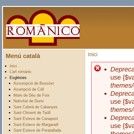
Vés al contingut
Inici
Menú català
Esteu aquí
Inici
Depreca
Missatge 
L'art romànic
use {$va
Esglésies
Assumpció de Bossòst
themes/
Asumpció de Cóll
Depreca
Mare de Déu de Foix
use {$va
Nativitat de Durro
Sant Cebrià de Cabanyes
themes/
Sant Climent de Taüll
Depreca
Sant Esteve de Canapost
use {$va
Sant Esteve de Marganell
Sant Esteve de Peratallada
themes/