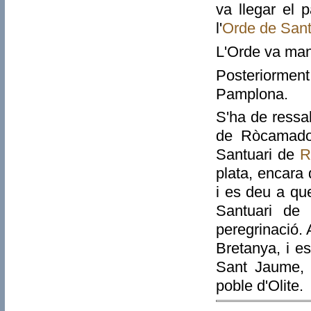
va llegar el 
l'
Orde
de Sant
L'Orde va man
Posteriormen
Pamplona.
S'ha de ressa
de Ròcamador
Santuari de
R
plata, encara
i es deu a qu
Santuari de
peregrinació.
Bretanya, i e
Sant Jaume, c
poble d'Olite.