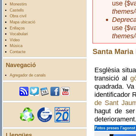
use {$va
Monestirs
themes/
Castells
Obra civil
Depreca
Mapa ubicació
use {$va
Enllaços
Vocabulari
themes/
Video
Música
Santa Maria 
Contacte
Navegació
Esglèsia situ
Agregador de canals
transició al
gò
quadrada. Va
identificador 
de Sant Jau
hagut de ser 
deteriorament
Fotos preses l'agonst
Llengües