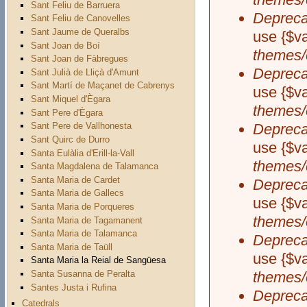
Sant Feliu de Barruera
Depreca
Sant Feliu de Canovelles
Sant Jaume de Queralbs
use {$va
Sant Joan de Boí
themes/
Sant Joan de Fàbregues
Depreca
Sant Julià de Lliçà d'Amunt
Sant Martí de Maçanet de Cabrenys
use {$va
Sant Miquel d'Ègara
themes/
Sant Pere d'Ègara
Depreca
Sant Pere de Vallhonesta
Sant Quirc de Durro
use {$va
Santa Eulàlia d'Erill-la-Vall
themes/
Santa Magdalena de Talamanca
Santa Maria de Cardet
Depreca
Santa Maria de Gallecs
use {$va
Santa Maria de Porqueres
themes/
Santa Maria de Tagamanent
Santa Maria de Talamanca
Depreca
Santa Maria de Taüll
use {$va
Santa Maria la Reial de Sangüesa
Santa Susanna de Peralta
themes/
Santes Justa i Rufina
Depreca
Catedrals