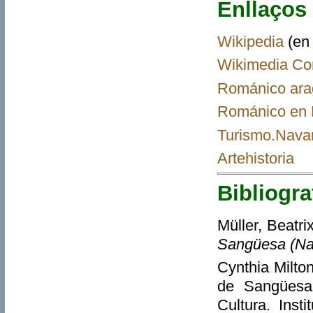
Enllaços
Wikipedia
(en
Wikimedia C
Románico ar
Románico en 
Turismo.Nava
Artehistoria
Bibliogra
Müller, Beatri
Sangüesa (Na
Cynthia Milto
de Sangüesa»
Cultura. Inst