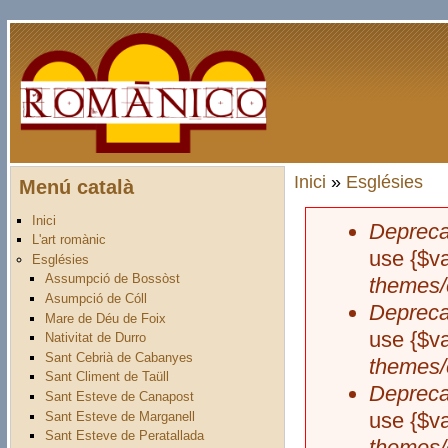
Vés al contingut
Inici
»
Esglésies
Menú català
Esteu aquí
Inici
Depreca
Missatge 
L'art romànic
use {$va
Esglésies
Assumpció de Bossòst
themes/
Asumpció de Cóll
Depreca
Mare de Déu de Foix
use {$va
Nativitat de Durro
Sant Cebrià de Cabanyes
themes/
Sant Climent de Taüll
Depreca
Sant Esteve de Canapost
use {$va
Sant Esteve de Marganell
Sant Esteve de Peratallada
themes/