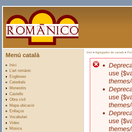
Vés al contingut
Inici
»
Agregador de canals
»
Fon
Menú català
Esteu aquí
Depreca
Inici
Missatge 
L'art romànic
use {$va
Esglésies
themes/
Catedrals
Depreca
Monestirs
Castells
use {$va
Obra civil
themes/
Mapa ubicació
Enllaços
Depreca
Vocabulari
use {$va
Video
themes/
Música