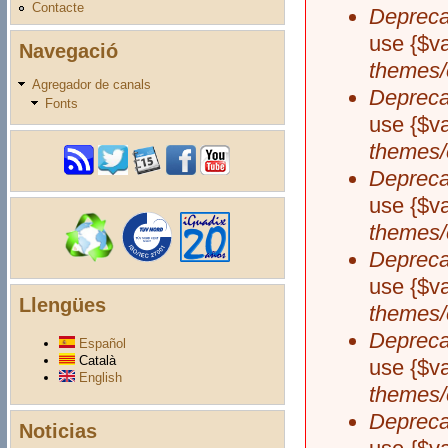
Contacte
Depreca
use {$va
Navegació
themes/
Agregador de canals
Depreca
Fonts
use {$va
themes/
Depreca
use {$va
themes/
Depreca
use {$va
Llengües
themes/
Depreca
Español
Català
use {$va
English
themes/
Depreca
Noticias