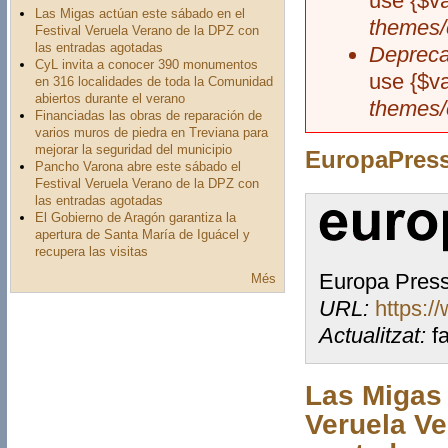
use {$va
Las Migas actúan este sábado en el
themes/
Festival Veruela Verano de la DPZ con
las entradas agotadas
Depreca
CyL invita a conocer 390 monumentos
use {$va
en 316 localidades de toda la Comunidad
abiertos durante el verano
themes/
Financiadas las obras de reparación de
varios muros de piedra en Treviana para
mejorar la seguridad del municipio
EuropaPres
Pancho Varona abre este sábado el
Festival Veruela Verano de la DPZ con
las entradas agotadas
El Gobierno de Aragón garantiza la
apertura de Santa María de Iguácel y
recupera las visitas
Europa Pres
Més
URL:
https:/
Actualitzat:
fa
Las Migas 
Veruela Ve