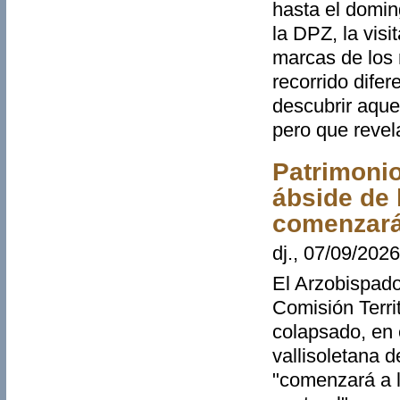
hasta el domin
la DPZ, la visi
marcas de los 
recorrido difer
descubrir aque
pero que revel
Patrimonio
ábside de l
comenzará
dj., 07/09/2026
El Arzobispado
Comisión Territ
colapsado, en e
vallisoletana 
"comenzará a l