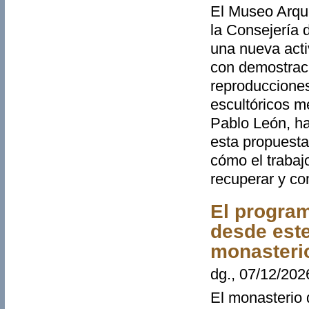
El Museo Arque
la Consejería d
una nueva acti
con demostraci
reproducciones
escultóricos me
Pablo León, ha
esta propuesta
cómo el trabaj
recuperar y co
El program
desde este
monasteri
dg., 07/12/202
El monasterio 