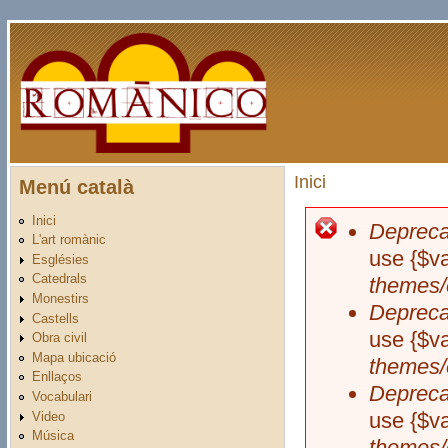
Vés al contingut
Inici
Menú català
Esteu aquí
Inici
Depreca
Missatge 
L'art romànic
use {$va
Esglésies
Catedrals
themes/
Monestirs
Depreca
Castells
use {$va
Obra civil
Mapa ubicació
themes/
Enllaços
Depreca
Vocabulari
use {$va
Video
Música
themes/