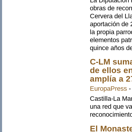
La Diputación 
obras de recons
Cervera del Ll
aportación de 2
la propia parr
elementos patr
quince años d
C-LM suma 
de ellos e
amplía a 2
EuropaPress
Castilla-La Ma
una red que va
reconocimiento
El Monaste