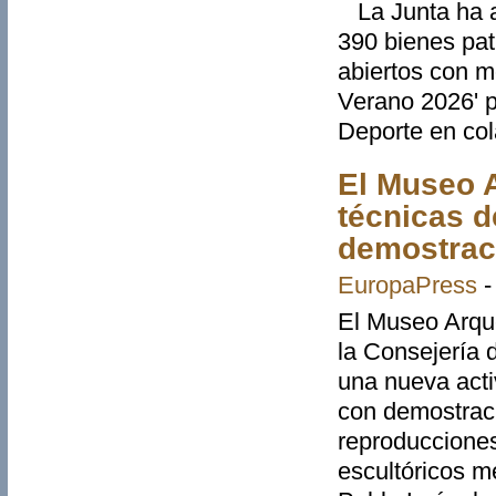
La Junta ha a
390 bienes pa
abiertos con 
Verano 2026' p
Deporte en col
El Museo A
técnicas d
demostrac
EuropaPress
El Museo Arque
la Consejería d
una nueva acti
con demostraci
reproducciones
escultóricos me