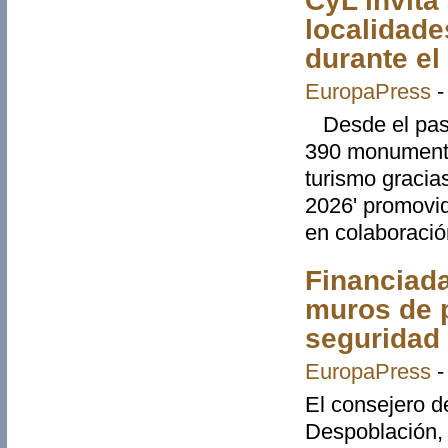
CyL invit
localidade
durante el
EuropaPress
Desde el pasad
390 monumento
turismo graci
2026' promovid
en colaboració
Financiada
muros de p
seguridad 
EuropaPress
El consejero de
Despoblación, 