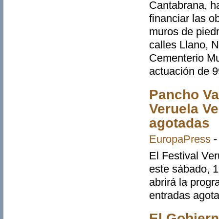
Cantabrana, ha
financiar las o
muros de piedr
calles Llano, 
Cementerio Mun
actuación de 9
Pancho Var
Veruela Ve
agotadas
EuropaPress
El Festival Ve
este sábado, 1
abrirá la prog
entradas agot
El Gobiern