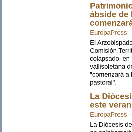
Patrimonio
ábside de l
comenzará
EuropaPress
El Arzobispado
Comisión Territ
colapsado, en e
vallisoletana 
"comenzará a l
pastoral".
La Diócesi
este veran
EuropaPress
La Diócesis de