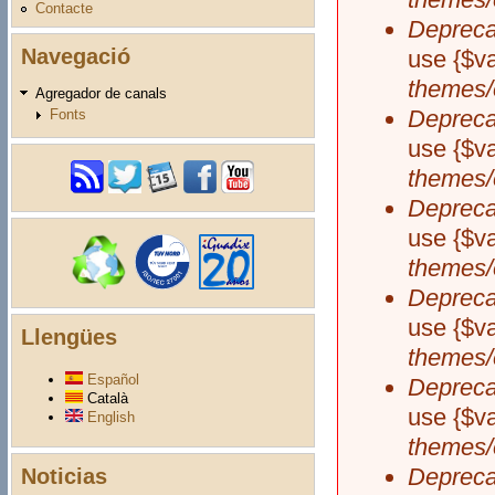
Contacte
Depreca
Navegació
use {$va
themes/
Agregador de canals
Depreca
Fonts
use {$va
themes/
Depreca
use {$va
themes/
Depreca
use {$va
Llengües
themes/
Español
Depreca
Català
use {$va
English
themes/
Depreca
Noticias