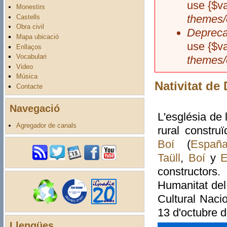
use {$va
Monestirs
themes/
Castells
Obra civil
Depreca
Mapa ubicació
use {$va
Enllaços
Vocabulari
themes/
Video
Música
Nativitat de
Contacte
Navegació
L'església de 
Agregador de canals
rural construï
Boí
(
Españ
Taüll
,
Boí
y
E
constructor
Humanitat de
Cultural Naci
13 d'octubre 
Llengües