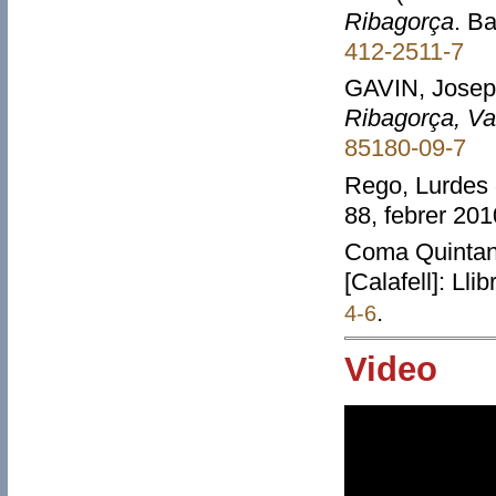
Ribagorça
. B
412-2511-7
GAVIN, Jose
Ribagorça, Va
85180-09-7
Rego, Lurdes 
88, febrer 201
Coma Quintan
[Calafell]: Ll
.
4-6
Video