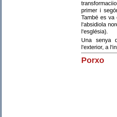
transformacii
primer i segó
També es va c
l'absidiola no
l'església).
Una senya d'
l'exterior, a l
Porxo