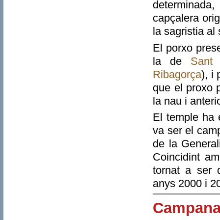
determinada, 
capçalera orig
la sagristia al
El porxo pres
la de
Sant
Ribagorça
), 
que el proxo 
la nau i anteri
El temple ha e
va ser el camp
de la Generali
Coincidint a
tornat a ser 
anys 2000 i 2
Campana