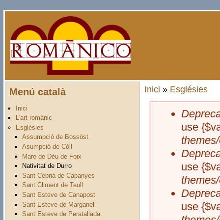
Vés al contingut
Inici
»
Esglésies
Menú català
Esteu aquí
Inici
Depreca
Missatge 
L'art romànic
use {$va
Esglésies
Assumpció de Bossòst
themes/
Asumpció de Cóll
Depreca
Mare de Déu de Foix
use {$va
Nativitat de Durro
Sant Cebrià de Cabanyes
themes/
Sant Climent de Taüll
Depreca
Sant Esteve de Canapost
use {$va
Sant Esteve de Marganell
Sant Esteve de Peratallada
themes/