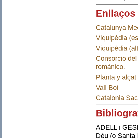
Enllaços
Catalunya Me
Viquipèdia (es
Viquipèdia (al
Consorcio del 
románico.
Planta y alçat
Vall Boí
Catalonia Sac
Bibliogra
ADELL i GESBE
Déu (o Santa 