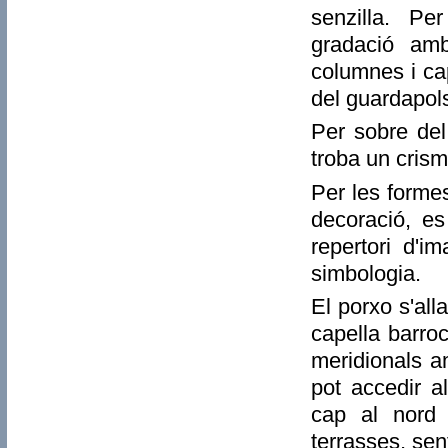
senzilla. P
gradació amb
columnes i cap
del guardapol
Per sobre del
troba un crism
Per les forme
decoració, es
repertori d'i
simbologia.
El porxo s'all
capella barroc
meridionals a
pot accedir a
cap al nord 
terrasses, sent