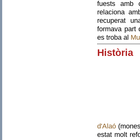
fuests amb c
relaciona am
recuperat un
formava part d
es troba al
Mu
Història
d'Alaó
(monest
estat molt re