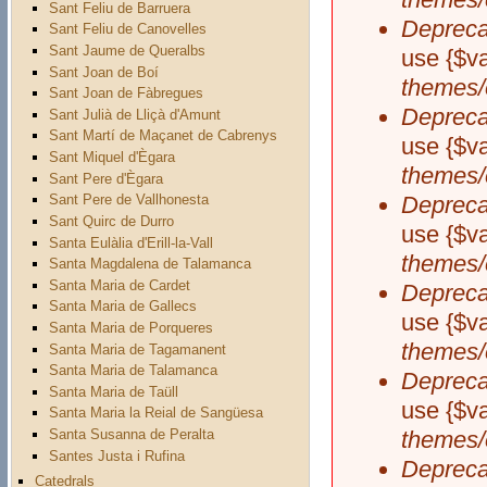
Sant Feliu de Barruera
Depreca
Sant Feliu de Canovelles
Sant Jaume de Queralbs
use {$va
Sant Joan de Boí
themes/
Sant Joan de Fàbregues
Depreca
Sant Julià de Lliçà d'Amunt
Sant Martí de Maçanet de Cabrenys
use {$va
Sant Miquel d'Ègara
themes/
Sant Pere d'Ègara
Depreca
Sant Pere de Vallhonesta
Sant Quirc de Durro
use {$va
Santa Eulàlia d'Erill-la-Vall
themes/
Santa Magdalena de Talamanca
Santa Maria de Cardet
Depreca
Santa Maria de Gallecs
use {$va
Santa Maria de Porqueres
themes/
Santa Maria de Tagamanent
Santa Maria de Talamanca
Depreca
Santa Maria de Taüll
use {$va
Santa Maria la Reial de Sangüesa
Santa Susanna de Peralta
themes/
Santes Justa i Rufina
Depreca
Catedrals