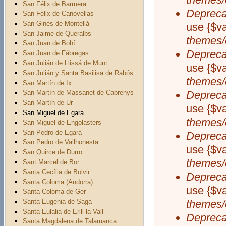
San Félix de Barruera
Depreca
San Félix de Canovellas
San Ginés de Montellá
use {$v
San Jaime de Queralbs
themes/
San Juan de Bohí
Depreca
San Juan de Fábregas
San Julián de Llissá de Munt
use {$v
San Julián y Santa Basilisa de Rabós
themes/
San Martín de Ix
Depreca
San Martín de Massanet de Cabrenys
San Martín de Ur
use {$v
San Miguel de Egara
themes/
San Miguel de Engolasters
San Pedro de Egara
Depreca
San Pedro de Vallhonesta
use {$v
San Quirce de Durro
themes/
Sant Marcel de Bor
Santa Cecília de Bolvir
Depreca
Santa Coloma (Andorra)
use {$v
Santa Coloma de Ger
Santa Eugenia de Saga
themes/
Santa Eulalia de Erill-la-Vall
Depreca
Santa Magdalena de Talamanca