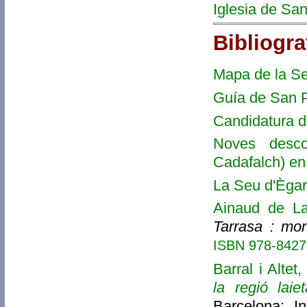
Iglesia de Sa
Bibliogra
Mapa de la S
Guía de San P
Candidatura d
Noves desco
Cadafalch) en
La Seu d'Ègar
Ainaud de La
Tarrasa : mo
ISBN 978-842
Barral i Altet,
la regió laie
Barcelona: I