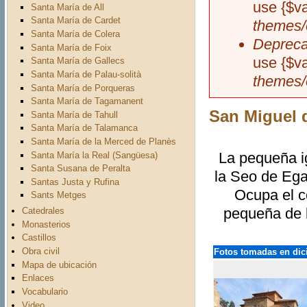
use {$v
Santa María de All
Santa María de Cardet
themes/
Santa María de Colera
Depreca
Santa María de Foix
use {$v
Santa María de Gallecs
Santa María de Palau-solità
themes/
Santa María de Porqueras
Santa María de Tagamanent
San Miguel 
Santa María de Tahull
Santa María de Talamanca
Santa María de la Merced de Planès
La pequeña ig
Santa María la Real (Sangüesa)
Santa Susana de Peralta
la Seo de Ega
Santas Justa y Rufina
Ocupa el c
Sants Metges
pequeña de l
Catedrales
Monasterios
Castillos
Obra civil
Fotos tomadas en dic
Mapa de ubicación
Enlaces
Vocabulario
Video