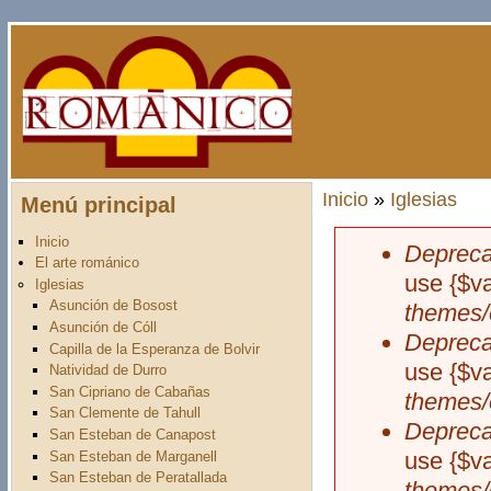
Pasar al contenido principal
Inicio
»
Iglesias
Menú principal
Usted está aquí
Inicio
Depreca
Mensaje d
El arte románico
use {$v
Iglesias
Asunción de Bosost
themes/
Asunción de Cóll
Depreca
Capilla de la Esperanza de Bolvir
use {$v
Natividad de Durro
San Cipriano de Cabañas
themes/
San Clemente de Tahull
Depreca
San Esteban de Canapost
use {$v
San Esteban de Marganell
San Esteban de Peratallada
themes/