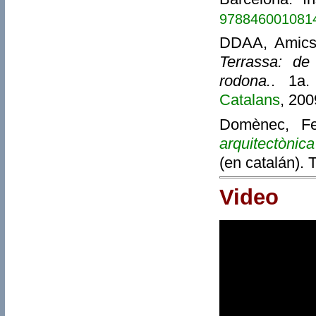
978846001081
DDAA, Amics 
Terrassa: de
rodona.
. 1a.
Catalans
, 20
Domènec, Fer
arquitectònica
(en catalán). 
Video