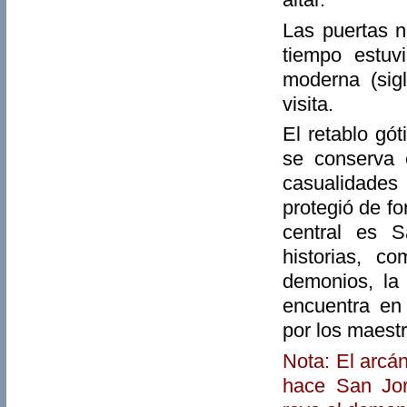
Las puertas n
tiempo estuv
moderna (sig
visita.
El retablo gó
se conserva 
casualidades
protegió de fo
central es S
historias, c
demonios, la
encuentra en
por los maest
Nota: El arcá
hace San Jor