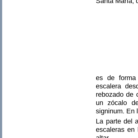
Santa María, 
es de forma 
escalera des
rebozado de c
un zócalo de
signinum. En l
La parte del 
escaleras en 
altar.