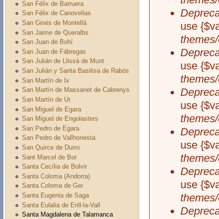
San Félix de Barruera
Depreca
San Félix de Canovellas
San Ginés de Montellá
use {$v
San Jaime de Queralbs
themes/
San Juan de Bohí
Depreca
San Juan de Fábregas
San Julián de Llissá de Munt
use {$v
San Julián y Santa Basilisa de Rabós
themes/
San Martín de Ix
Depreca
San Martín de Massanet de Cabrenys
San Martín de Ur
use {$v
San Miguel de Egara
themes/
San Miguel de Engolasters
San Pedro de Egara
Depreca
San Pedro de Vallhonesta
use {$v
San Quirce de Durro
themes/
Sant Marcel de Bor
Santa Cecília de Bolvir
Depreca
Santa Coloma (Andorra)
use {$v
Santa Coloma de Ger
Santa Eugenia de Saga
themes/
Santa Eulalia de Erill-la-Vall
Depreca
Santa Magdalena de Talamanca