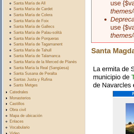
use {$v
Santa María de All
Santa María de Cardet
themes/
Santa María de Colera
Depreca
Santa María de Foix
use {$v
Santa María de Gallecs
Santa María de Palau-solità
themes/
Santa María de Porqueras
Santa María de Tagamanent
Santa Magda
Santa María de Tahull
Santa María de Talamanca
Santa María de la Merced de Planès
La ermita de 
Santa María la Real (Sangüesa)
Santa Susana de Peralta
municipio de
Santas Justa y Rufina
de Navarcles e
Sants Metges
Catedrales
Monasterios
Castillos
Obra civil
Mapa de ubicación
Enlaces
Vocabulario
Video