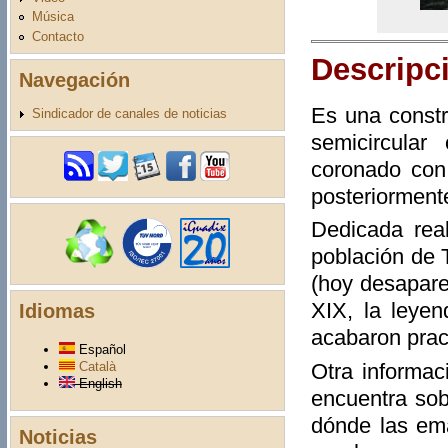
Música
Contacto
Descripc
Navegación
Es una const
Sindicador de canales de noticias
semicircular
coronado con
posteriorment
Dedicada rea
población de 
(hoy desapare
XIX, la leyen
Idiomas
acabaron pract
Español
Otra informac
Català
English
encuentra sob
dónde las ema
Noticias