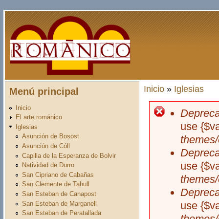
Pasar al contenido principal
Inicio
»
Iglesias
Menú principal
Usted está aquí
Inicio
Depreca
Mensaje d
El arte románico
use {$v
Iglesias
Asunción de Bosost
themes/
Asunción de Cóll
Depreca
Capilla de la Esperanza de Bolvir
use {$v
Natividad de Durro
San Cipriano de Cabañas
themes/
San Clemente de Tahull
Depreca
San Esteban de Canapost
use {$v
San Esteban de Marganell
San Esteban de Peratallada
themes/