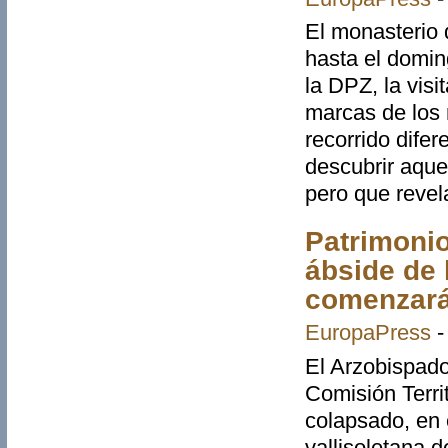
El monasterio 
hasta el domin
la DPZ, la visi
marcas de los 
recorrido difer
descubrir aque
pero que revel
Patrimonio
ábside de l
comenzará
EuropaPress
El Arzobispado
Comisión Territ
colapsado, en e
vallisoletana 