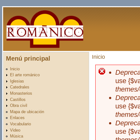
Pasar al contenido principal
Inicio
Menú principal
Usted está aquí
Inicio
Depreca
Mensaje d
El arte románico
use {$v
Iglesias
Catedrales
themes/
Monasterios
Depreca
Castillos
use {$v
Obra civil
Mapa de ubicación
themes/
Enlaces
Depreca
Vocabulario
use {$v
Video
Música
themes/