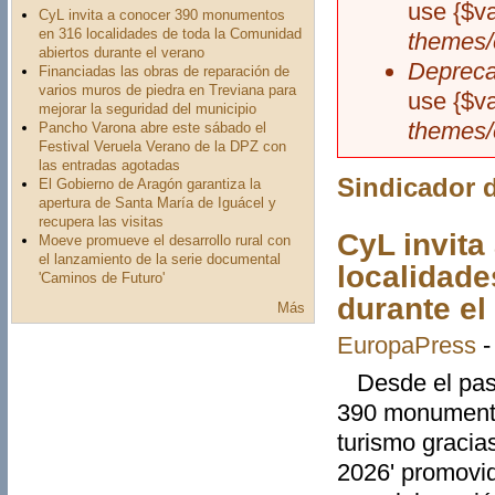
use {$v
CyL invita a conocer 390 monumentos
en 316 localidades de toda la Comunidad
themes/
abiertos durante el verano
Depreca
Financiadas las obras de reparación de
varios muros de piedra en Treviana para
use {$v
mejorar la seguridad del municipio
themes/
Pancho Varona abre este sábado el
Festival Veruela Verano de la DPZ con
las entradas agotadas
Sindicador d
El Gobierno de Aragón garantiza la
apertura de Santa María de Iguácel y
recupera las visitas
CyL invit
Moeve promueve el desarrollo rural con
el lanzamiento de la serie documental
localidade
'Caminos de Futuro'
durante el
Más
EuropaPress
Desde el pasad
390 monumento
turismo graci
2026' promovid