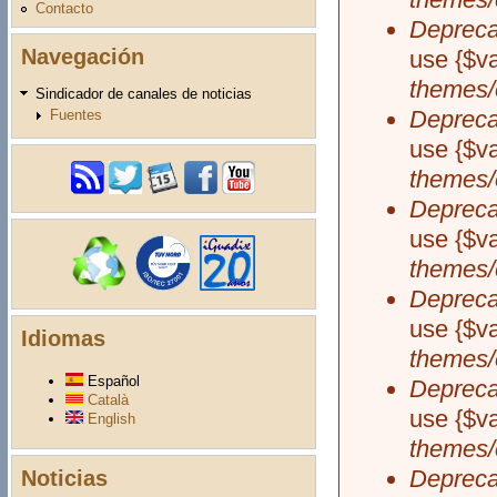
Contacto
Depreca
Navegación
use {$v
themes/
Sindicador de canales de noticias
Depreca
Fuentes
use {$v
themes/
Depreca
use {$v
themes/
Depreca
use {$v
Idiomas
themes/
Español
Depreca
Català
use {$v
English
themes/
Depreca
Noticias