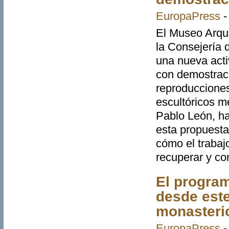
EuropaPress
El Museo Arque
la Consejería d
una nueva acti
con demostraci
reproducciones
escultóricos me
Pablo León, ha
esta propuesta
cómo el trabaj
recuperar y co
El program
desde este
monasteri
EuropaPress