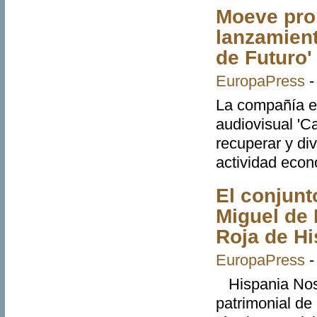
Moeve prom
lanzamient
de Futuro'
EuropaPress
La compañía e
audiovisual 'C
recuperar y di
actividad econó
El conjunt
Miguel de 
Roja de Hi
EuropaPress
Hispania Nostr
patrimonial de