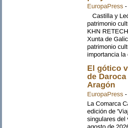
EuropaPress
Castilla y León
patrimonio cul
KHN RETECH, e
Xunta de Galici
patrimonio cult
importancia la
El gótico 
de Daroca 
Aragón
EuropaPress
La Comarca Ca
edición de 'Via
singulares del 
agosto de 2026