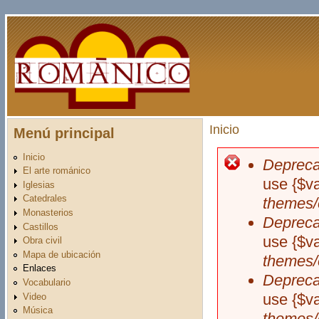
Pasar al contenido principal
Inicio
Menú principal
Usted está aquí
Inicio
Depreca
Mensaje d
El arte románico
use {$v
Iglesias
Catedrales
themes/
Monasterios
Depreca
Castillos
use {$v
Obra civil
Mapa de ubicación
themes/
Enlaces
Depreca
Vocabulario
use {$v
Video
Música
themes/