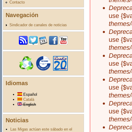
Contacto
Depreca
Navegación
use {$v
themes/
Sindicador de canales de noticias
Depreca
use {$v
themes/
Depreca
use {$v
themes/
Depreca
Idiomas
use {$v
themes/
Español
Català
Depreca
English
use {$v
themes/
Noticias
Depreca
Las Migas actúan este sábado en el