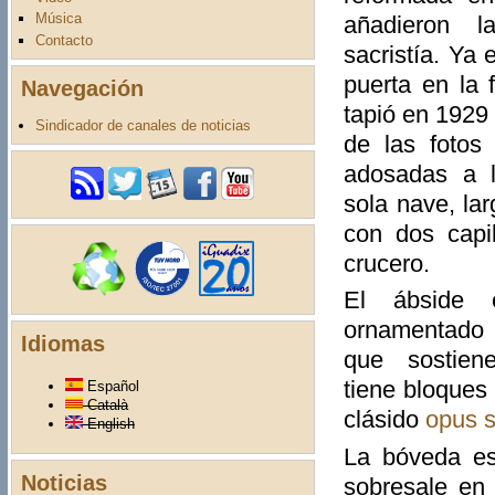
Música
añadieron la
Contacto
sacristía. Ya 
puerta en la 
Navegación
tapió en 1929
Sindicador de canales de noticias
de las fotos
adosadas a l
sola nave, la
con dos capi
crucero.
El ábside 
ornamentado
Idiomas
que sostien
tiene bloques
Español
Català
clásido
opus 
English
La bóveda es
Noticias
sobresale en