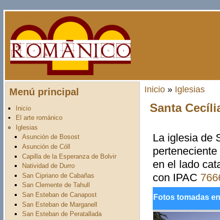
Pasar al contenido principal
Inicio
»
Iglesias
Menú principal
Usted está aquí
Santa Cecíli
Inicio
El arte románico
Iglesias
La iglesia de
Asunción de Bosost
Asunción de Cóll
perteneciente
Capilla de la Esperanza de Bolvir
en el lado cat
Natividad de Durro
con IPAC
766
San Cipriano de Cabañas
San Clemente de Tahull
San Esteban de Canapost
Fotos tomadas en 
San Esteban de Marganell
San Esteban de Peratallada