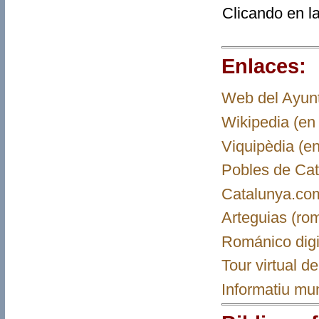
Clicando en l
Enlaces:
Web del Ayunt
Wikipedia (en 
Viquipèdia (en
Pobles de Cat
Catalunya.co
Arteguias (ro
Románico digi
Tour virtual 
Informatiu mu