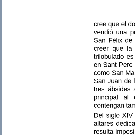
cree que el d
vendió una pr
San Félix de 
creer que la 
trilobulado e
en Sant Pere 
como San Mart
San Juan de 
tres ábsides
principal a
contengan ta
Del siglo XIV 
altares dedic
resulta impos