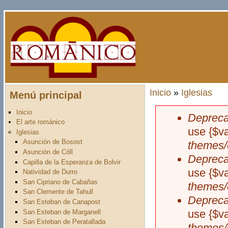
Pasar al contenido principal
Inicio
»
Iglesias
Menú principal
Usted está aquí
Inicio
Depreca
Mensaje d
El arte románico
use {$v
Iglesias
Asunción de Bosost
themes/
Asunción de Cóll
Depreca
Capilla de la Esperanza de Bolvir
use {$v
Natividad de Durro
San Cipriano de Cabañas
themes/
San Clemente de Tahull
Depreca
San Esteban de Canapost
use {$v
San Esteban de Marganell
San Esteban de Peratallada
themes/