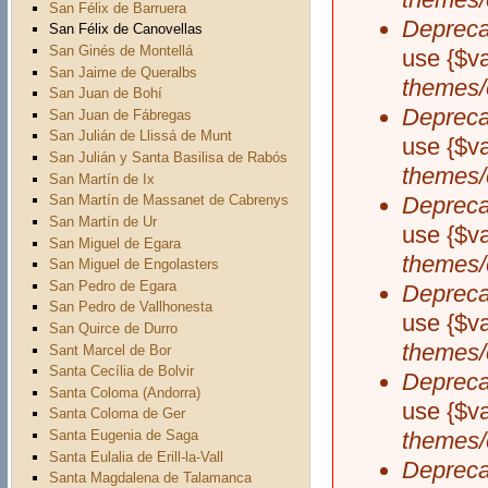
San Félix de Barruera
Depreca
San Félix de Canovellas
San Ginés de Montellá
use {$v
San Jaime de Queralbs
themes/
San Juan de Bohí
Depreca
San Juan de Fábregas
San Julián de Llissá de Munt
use {$v
San Julián y Santa Basilisa de Rabós
themes/
San Martín de Ix
Depreca
San Martín de Massanet de Cabrenys
San Martín de Ur
use {$v
San Miguel de Egara
themes/
San Miguel de Engolasters
San Pedro de Egara
Depreca
San Pedro de Vallhonesta
use {$v
San Quirce de Durro
themes/
Sant Marcel de Bor
Santa Cecília de Bolvir
Depreca
Santa Coloma (Andorra)
use {$v
Santa Coloma de Ger
Santa Eugenia de Saga
themes/
Santa Eulalia de Erill-la-Vall
Depreca
Santa Magdalena de Talamanca