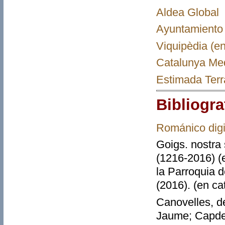
Aldea Global
Ayuntamiento 
Viquipèdia (en
Catalunya Med
Estimada Terr
Bibliogra
Románico digi
Goigs. nostra 
(1216-2016) (e
la Parroquia 
(2016). (en ca
Canovelles, de
Jaume; Capdev