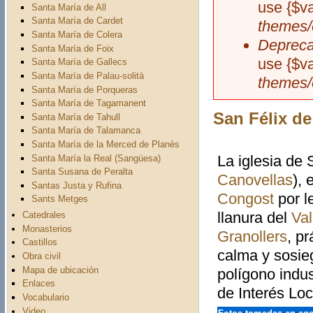
use {$v
Santa María de All
Santa María de Cardet
themes/
Santa María de Colera
Depreca
Santa María de Foix
use {$v
Santa María de Gallecs
Santa María de Palau-solità
themes/
Santa María de Porqueras
Santa María de Tagamanent
San Félix de
Santa María de Tahull
Santa María de Talamanca
Santa María de la Merced de Planès
La iglesia de
Santa María la Real (Sangüesa)
Santa Susana de Peralta
Canovellas
),
Santas Justa y Rufina
Congost
por l
Sants Metges
llanura del
Val
Catedrales
Monasterios
Granollers
, p
Castillos
calma y sosie
Obra civil
Mapa de ubicación
polígono indus
Enlaces
de Interés Lo
Vocabulario
Video