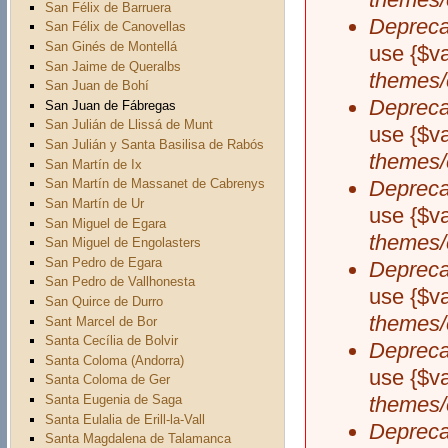
San Félix de Barruera
Depreca
San Félix de Canovellas
San Ginés de Montellá
use {$v
San Jaime de Queralbs
themes/
San Juan de Bohí
Depreca
San Juan de Fábregas
San Julián de Llissá de Munt
use {$v
San Julián y Santa Basilisa de Rabós
themes/
San Martín de Ix
Depreca
San Martín de Massanet de Cabrenys
San Martín de Ur
use {$v
San Miguel de Egara
themes/
San Miguel de Engolasters
San Pedro de Egara
Depreca
San Pedro de Vallhonesta
use {$v
San Quirce de Durro
themes/
Sant Marcel de Bor
Santa Cecília de Bolvir
Depreca
Santa Coloma (Andorra)
use {$v
Santa Coloma de Ger
Santa Eugenia de Saga
themes/
Santa Eulalia de Erill-la-Vall
Depreca
Santa Magdalena de Talamanca