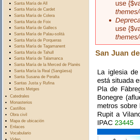
use {$v
Santa María de All
Santa María de Cardet
themes/
Santa María de Colera
Depreca
Santa María de Foix
use {$v
Santa María de Gallecs
Santa María de Palau-solità
themes/
Santa María de Porqueras
Santa María de Tagamanent
San Juan de
Santa María de Tahull
Santa María de Talamanca
Santa María de la Merced de Planès
La iglesia d
Santa María la Real (Sangüesa)
Santa Susana de Peralta
está situada e
Santas Justa y Rufina
Pla de Fàbreg
Sants Metges
Bonegre (aflu
Catedrales
Monasterios
metros sobre l
Castillos
Rupit a Vilan
Obra civil
Mapa de ubicación
IPAC
23445
Enlaces
Vocabulario
Video