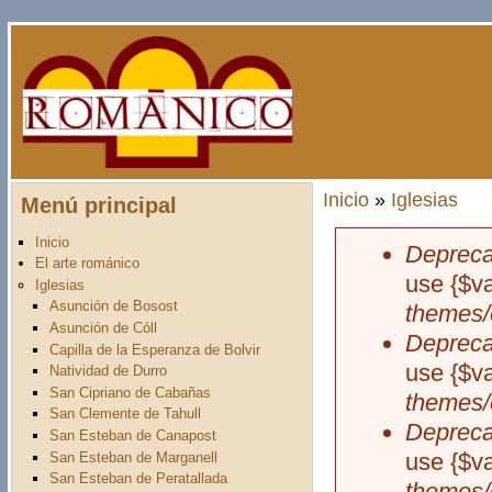
Pasar al contenido principal
Inicio
»
Iglesias
Menú principal
Usted está aquí
Inicio
Depreca
Mensaje d
El arte románico
use {$v
Iglesias
Asunción de Bosost
themes/
Asunción de Cóll
Depreca
Capilla de la Esperanza de Bolvir
use {$v
Natividad de Durro
San Cipriano de Cabañas
themes/
San Clemente de Tahull
Depreca
San Esteban de Canapost
use {$v
San Esteban de Marganell
San Esteban de Peratallada
themes/