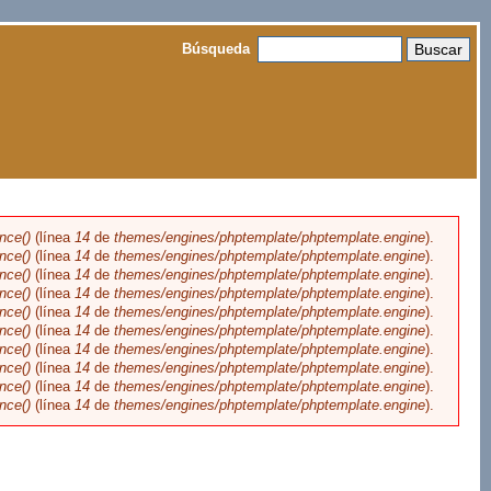
Buscar
Búsqueda
nce()
(línea
14
de
themes/engines/phptemplate/phptemplate.engine
).
nce()
(línea
14
de
themes/engines/phptemplate/phptemplate.engine
).
nce()
(línea
14
de
themes/engines/phptemplate/phptemplate.engine
).
nce()
(línea
14
de
themes/engines/phptemplate/phptemplate.engine
).
nce()
(línea
14
de
themes/engines/phptemplate/phptemplate.engine
).
nce()
(línea
14
de
themes/engines/phptemplate/phptemplate.engine
).
nce()
(línea
14
de
themes/engines/phptemplate/phptemplate.engine
).
nce()
(línea
14
de
themes/engines/phptemplate/phptemplate.engine
).
nce()
(línea
14
de
themes/engines/phptemplate/phptemplate.engine
).
nce()
(línea
14
de
themes/engines/phptemplate/phptemplate.engine
).