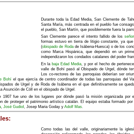
Durante toda la Edad Media, San Clemente de Tahul
Santa María, más centrada en el pueblo fue consagr
el pueblo, San Martín, que posiblemente fuera la parro
San Clemente parece el intento fallido de los
señor
formas estuvo en tierra de litigio constante, ya q
(
obispado de Roda
de Isàbena-Huesca) o de los cond
como Marca Hispánica, que dependió en un prime
independizaron los condados catalanes del poder fra
En la
baja Edad Media
, y por el hecho de pertenece
valle de Bohí pasó al Obispado de Urgel, dónde ten
Los co-rectores de las parroquias deberían ser oriun
e Bohí
el que ejercía de centro coordinador de todas las parroquias del Va
bispados de Urgel y de Roda de Isábena en el que definitivamente se queda
La Asunción de Cóll en el obispado de Urgel.
 1907 fue uno de los lugares por dónde pasó la misión organizada por el 
n de proteger el patrimonio artístico catalán. El equipo estaba formado po
à
,
José Gudiol
, Josep Maria Goday y
Adolf Mas
.
les:
Como todas las del valle, originariamente la igles