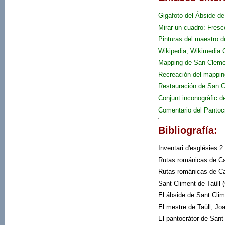
Gigafoto del Ábside d
Mirar un cuadro: Fres
Pinturas del maestro 
Wikipedia
,
Wikimedia
Mapping de San Clemen
Recreación del mappin
Restauración de San C
Conjunt inconogràfic d
Comentario del Pantoc
Bibliografía:
Inventari d'esglésies 
Rutas románicas de Cat
Rutas románicas de Cat
Sant Climent de Taüll
El ábside de Sant Cli
El mestre de Taüll, J
El pantocràtor de Sant