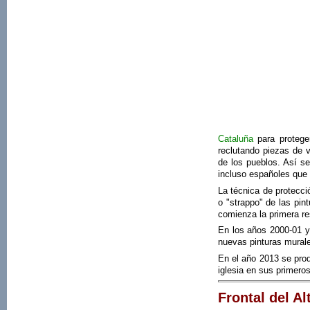
Cataluña
para proteger
reclutando piezas de v
de los pueblos. Así s
incluso españoles que 
La técnica de protecci
o "strappo" de las pi
comienza la primera re
En los años 2000-01 y
nuevas pinturas murale
En el año 2013 se prod
iglesia en sus primero
Frontal del Al