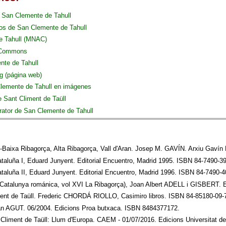
e San Clemente de Tahull
cos de San Clemente de Tahull
de Tahull (MNAC)
 Commons
te de Tahull
g (página web)
lemente de Tahull en imágenes
e Sant Climent de Taüll
rator de San Clemente de Tahull
2 -Baixa Ribagorça, Alta Ribagorça, Vall d'Aran. Josep M. GAVÍN. Arxiu Gaví
aluña I, Eduard Junyent. Editorial Encuentro, Madrid 1995. ISBN 84-7490-39
aluña II, Eduard Junyent. Editorial Encuentro, Madrid 1996. ISBN 84-7490-4
 (Catalunya románica, vol XVI La Ribagorça), Joan Albert ADELL i GISBERT. 
ment de Taüll. Frederic CHORDÁ RIOLLO, Casimiro libros. ISBN 84-85180-09-
oan AGUT. 06/2004. Edicions Proa butxaca. ISBN 8484377172.
 Climent de Taüll: Llum d'Europa. CAEM - 01/07/2016. Edicions Universitat d