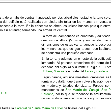
sta de un ábside central flanqueado por dos absidiolos, estadno la torre cerc
a del edificio está realizada con piedra sin tallar en los muros, sin venta
 acceso a la torre. En la cabecera se abren los únicos huecos para que entre
o sin atirantar, formando una armadura central.
La torre del campanario es cuadrada y edificada 
cuerpos de altura (5 pisos y un zócalo maci
dimensiones de éstas varía, aunque la decoraci
los minaretes, que es igual a decir que la altur
se encuentra una pequeña campana.
En la torre, y además en el resto de la edifica
lombardo. Al parecer, procedente del norte de I
décadas del siglo XI y durante el siglo XII. Es
Umbría
,
Marcas
y el norte del
Lacio
y
Cerdeña
.
Según parece, algunos maestros lombardos se tr
románico catalán que tienen diversificación de
de madera y tejados de pizarra. Parece ser 
monasterios de
San Martín del Canigó
,
San P
n PDF
.
Cardona
, por lo que se reconoce la arquitectur
no se produce renovación artística y no se nota
a tardía la
Catedral de Santa María de Urgel
de finales del siglo XII.