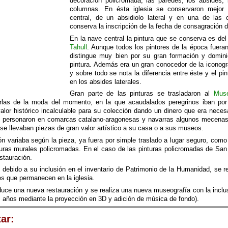
decoración policromada, las paredes, los ábsides, 
columnas. En ésta iglesia se conservaron mejor l
central, de un absidiolo lateral y en una de las
conserva la inscripción de la fecha de consagración de
En la nave central la pintura que se conserva es d
Tahull
. Aunque todos los pintores de la época fuera
distingue muy bien por su gran formación y domini
pintura. Además era un gran conocedor de la iconogr
y sobre todo se nota la diferencia entre éste y el pi
en los absides laterales.
Gran parte de las pinturas se trasladaron al
Muse
las de la moda del momento, en la que acaudalados peregrinos iban por e
alor histórico incalculable para su colección dando un dinero que era necesa
e personaron en comarcas catalano-aragonesas y navarras algunos mecenas
se llevaban piezas de gran valor artístico a su casa o a sus museos.
ón variaba según la pieza, ya fuera por simple traslado a lugar seguro, como
nturas murales policromadas. En el caso de las pinturas policromadas de Sa
stauración.
 debido a su inclusión en el inventario de Patrimonio de la Humanidad, se 
s que permanecen en la iglesia.
uce una nueva restauración y se realiza una nueva museografía con la inclu
s años mediante la proyección en 3D y adición de música de fondo).
tar: