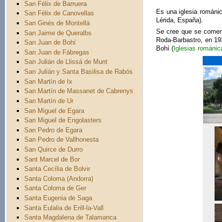
San Félix de Barruera
Es una iglesia románic
San Félix de Canovellas
Lérida, España).
San Ginés de Montellá
Se cree que se comenz
San Jaime de Queralbs
Roda-Barbastro, en 193
San Juan de Bohí
Bohí (
Iglesias románic
San Juan de Fábregas
San Julián de Llissá de Munt
San Julián y Santa Basilisa de Rabós
San Martín de Ix
San Martín de Massanet de Cabrenys
San Martín de Ur
San Miguel de Egara
San Miguel de Engolasters
San Pedro de Egara
San Pedro de Vallhonesta
San Quirce de Durro
Sant Marcel de Bor
Santa Cecília de Bolvir
Santa Coloma (Andorra)
Santa Coloma de Ger
Santa Eugenia de Saga
Santa Eulalia de Erill-la-Vall
Santa Magdalena de Talamanca