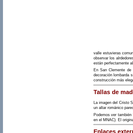
valle estuvieras comun
observar los alrdedore
están perfectamente a
En San Clemente de Ta
decoración lombarda sim
construcción más elega
Tallas de mad
La imagen del Cristo S
un altar románico parec
Podemos ver también la
en el MNAC). El origin
Enlaces exter