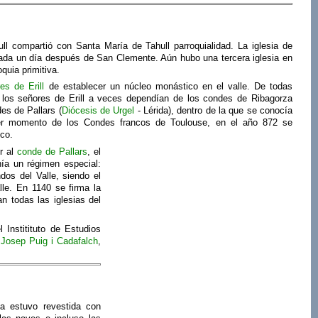
l compartió con Santa María de Tahull parroquialidad. La iglesia de
ada un día después de San Clemente. Aún hubo una tercera iglesia en
quia primitiva.
es de Erill
de establecer un núcleo monástico en el valle. De todas
ue los señores de Erill a veces dependían de los condes de Ribagorza
es de Pallars (
Diócesis de Urgel
- Lérida), dentro de la que se conocía
r momento de los Condes francos de Toulouse, en el año 872 se
nco.
r al
conde de Pallars
, el
ía un régimen especial:
dos del Valle, siendo el
lle. En 1140 se firma la
n todas las iglesias del
Institituto de Estudios
r
Josep Puig i Cadafalch
,
ia estuvo revestida con