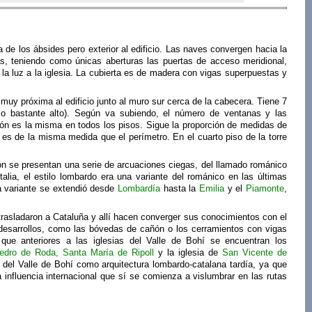
a de los ábsides pero exterior al edificio. Las naves convergen hacia la
nas, teniendo como únicas aberturas las puertas de acceso meridional,
 la luz a la iglesia. La cubierta es de madera con vigas superpuestas y
muy próxima al edificio junto al muro sur cerca de la cabecera. Tiene 7
zo bastante alto). Según va subiendo, el número de ventanas y las
ón es la misma en todos los pisos. Sigue la proporción de medidas de
a es de la misma medida que el perímetro. En el cuarto piso de la torre
ción se presentan una serie de arcuaciones ciegas, del llamado románico
talia, el estilo lombardo era una variante del románico en las últimas
ta variante se extendió desde
Lombardía
hasta la
Emilia
y el
Piamonte
,
asladaron a Cataluña y allí hacen converger sus conocimientos con el
 desarrollos, como las bóvedas de cañón o los cerramientos con vigas
que anteriores a las iglesias del Valle de Bohí se encuentran los
edro de Roda
,
Santa María de Ripoll
y la iglesia de
San Vicente de
a del Valle de Bohí como arquitectura lombardo-catalana tardía, ya que
 influencia internacional que sí se comienza a vislumbrar en las rutas