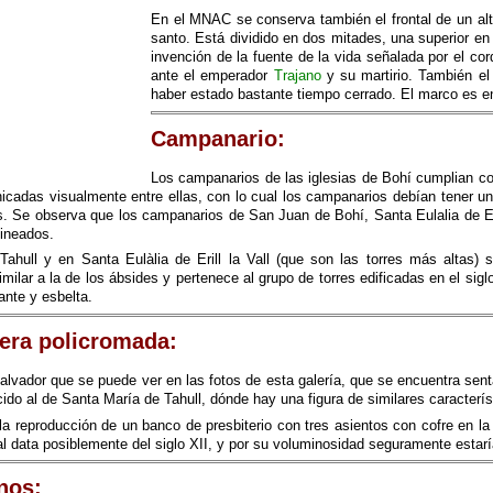
En el MNAC se conserva también el frontal de un alta
santo. Está dividido en dos mitades, una superior en
invención de la fuente de la vida señalada por el cor
ante el emperador
Trajano
y su martirio. También el
haber estado bastante tiempo cerrado. El marco es en
Campanario:
Los campanarios de las iglesias de Bohí cumplian con
icadas visualmente entre ellas, con lo cual los campanarios debían tener una
s. Se observa que los campanarios de San Juan de Bohí, Santa Eulalia de Eri
lineados.
hull y en Santa Eulàlia de Erill la Vall (que son las torres más altas) s
ilar a la de los ábsides y pertenece al grupo de torres edificadas en el siglo 
nte y esbelta.
era policromada:
alvador que se puede ver en las fotos de esta galería, que se encuentra sent
ido al de Santa María de Tahull, dónde hay una figura de similares caracterís
 reproducción de un banco de presbiterio con tres asientos con cofre en la p
al data posiblemente del siglo XII, y por su voluminosidad seguramente estaría
nos: