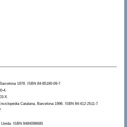
n Barcelona 1978. ISBN 84-85180-09-7
0-4.
03-X.
Enciclopedia Catalana, Barcelona 1996. ISBN 84-412-2511-7.
7.
e Lleida. ISBN 8484098680.