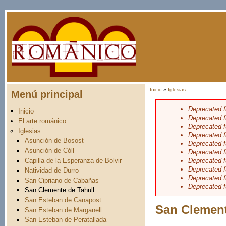
Pasar al contenido principal
Inicio
»
Iglesias
Menú principal
Usted está aquí
Deprecated f
Inicio
Mensaje 
Deprecated f
El arte románico
Deprecated f
Iglesias
Deprecated f
Asunción de Bosost
Deprecated f
Asunción de Cóll
Deprecated f
Capilla de la Esperanza de Bolvir
Deprecated f
Deprecated f
Natividad de Durro
Deprecated f
San Cipriano de Cabañas
Deprecated f
San Clemente de Tahull
San Esteban de Canapost
San Clement
San Esteban de Marganell
San Esteban de Peratallada