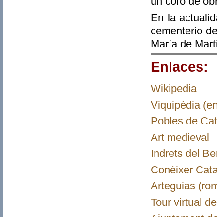
un coro de ob
En la actuali
cementerio de
María de Marti
Enlaces:
Wikipedia
Viquipèdia (en
Pobles de Cat
Art medieval
Indrets del B
Conèixer Cata
Arteguias (ro
Tour virtual 