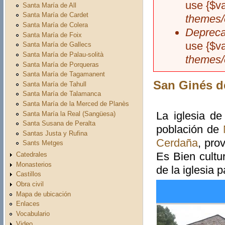
use {$v
Santa María de All
Santa María de Cardet
themes/
Santa María de Colera
Depreca
Santa María de Foix
use {$v
Santa María de Gallecs
Santa María de Palau-solità
themes/
Santa María de Porqueras
Santa María de Tagamanent
San Ginés d
Santa María de Tahull
Santa María de Talamanca
Santa María de la Merced de Planès
La iglesia d
Santa María la Real (Sangüesa)
Santa Susana de Peralta
población de
Santas Justa y Rufina
Cerdaña
, pro
Sants Metges
Es Bien cultu
Catedrales
Monasterios
de la iglesia 
Castillos
Obra civil
Mapa de ubicación
Enlaces
Vocabulario
Video