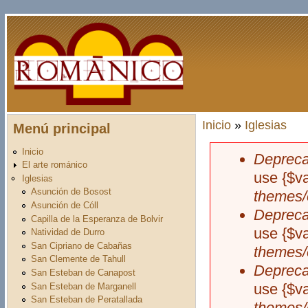
Pasar al contenido principal
Inicio
»
Iglesias
Menú principal
Usted está aquí
Inicio
Depreca
Mensaje d
El arte románico
use {$v
Iglesias
Asunción de Bosost
themes/
Asunción de Cóll
Depreca
Capilla de la Esperanza de Bolvir
use {$v
Natividad de Durro
San Cipriano de Cabañas
themes/
San Clemente de Tahull
Depreca
San Esteban de Canapost
use {$v
San Esteban de Marganell
San Esteban de Peratallada
themes/