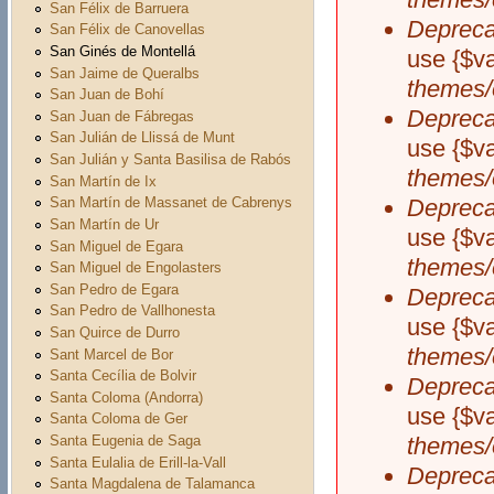
San Félix de Barruera
Depreca
San Félix de Canovellas
San Ginés de Montellá
use {$v
San Jaime de Queralbs
themes/
San Juan de Bohí
Depreca
San Juan de Fábregas
San Julián de Llissá de Munt
use {$v
San Julián y Santa Basilisa de Rabós
themes/
San Martín de Ix
Depreca
San Martín de Massanet de Cabrenys
San Martín de Ur
use {$v
San Miguel de Egara
themes/
San Miguel de Engolasters
San Pedro de Egara
Depreca
San Pedro de Vallhonesta
use {$v
San Quirce de Durro
themes/
Sant Marcel de Bor
Santa Cecília de Bolvir
Depreca
Santa Coloma (Andorra)
use {$v
Santa Coloma de Ger
Santa Eugenia de Saga
themes/
Santa Eulalia de Erill-la-Vall
Depreca
Santa Magdalena de Talamanca