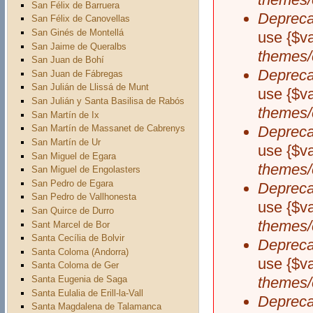
San Félix de Barruera
Depreca
San Félix de Canovellas
San Ginés de Montellá
use {$v
San Jaime de Queralbs
themes/
San Juan de Bohí
Depreca
San Juan de Fábregas
San Julián de Llissá de Munt
use {$v
San Julián y Santa Basilisa de Rabós
themes/
San Martín de Ix
Depreca
San Martín de Massanet de Cabrenys
San Martín de Ur
use {$v
San Miguel de Egara
themes/
San Miguel de Engolasters
San Pedro de Egara
Depreca
San Pedro de Vallhonesta
use {$v
San Quirce de Durro
themes/
Sant Marcel de Bor
Santa Cecília de Bolvir
Depreca
Santa Coloma (Andorra)
use {$v
Santa Coloma de Ger
Santa Eugenia de Saga
themes/
Santa Eulalia de Erill-la-Vall
Depreca
Santa Magdalena de Talamanca