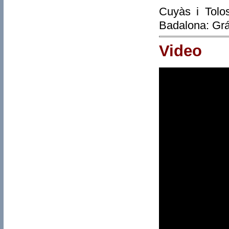
Cuyàs i Tolo
Badalona: Grá
Video