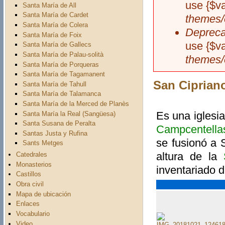
use {$v
Santa María de All
Santa María de Cardet
themes/
Santa María de Colera
Depreca
Santa María de Foix
use {$v
Santa María de Gallecs
Santa María de Palau-solità
themes/
Santa María de Porqueras
Santa María de Tagamanent
San Ciprian
Santa María de Tahull
Santa María de Talamanca
Santa María de la Merced de Planès
Es una iglesi
Santa María la Real (Sangüesa)
Santa Susana de Peralta
Campcentella
Santas Justa y Rufina
se fusionó a 
Sants Metges
altura de la
Catedrales
Monasterios
inventariado d
Castillos
Obra civil
Mapa de ubicación
Enlaces
Vocabulario
Video