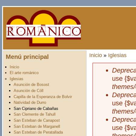
Pasar al contenido principal
Inicio
»
Iglesias
Menú principal
Usted está aquí
Inicio
Depreca
Mensaje d
El arte románico
use {$v
Iglesias
Asunción de Bosost
themes/
Asunción de Cóll
Depreca
Capilla de la Esperanza de Bolvir
use {$v
Natividad de Durro
San Cipriano de Cabañas
themes/
San Clemente de Tahull
Depreca
San Esteban de Canapost
use {$v
San Esteban de Marganell
San Esteban de Peratallada
themes/