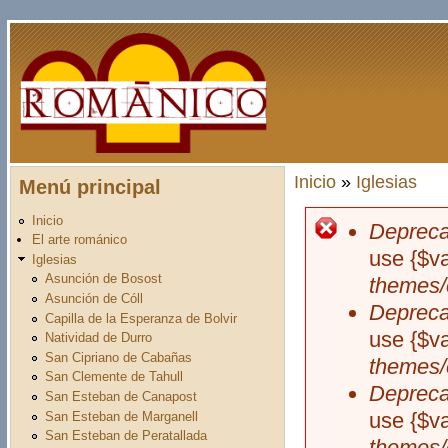
Pasar al contenido principal
Inicio
»
Iglesias
Menú principal
Usted está aquí
Inicio
Depreca
Mensaje d
El arte románico
use {$v
Iglesias
Asunción de Bosost
themes/
Asunción de Cóll
Depreca
Capilla de la Esperanza de Bolvir
use {$v
Natividad de Durro
San Cipriano de Cabañas
themes/
San Clemente de Tahull
Depreca
San Esteban de Canapost
use {$v
San Esteban de Marganell
San Esteban de Peratallada
themes/