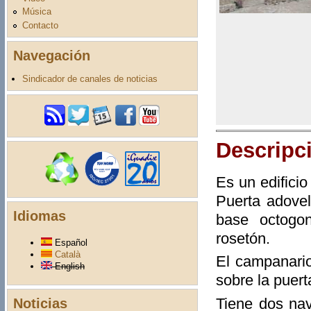
Música
Contacto
Navegación
Sindicador de canales de noticias
Descripc
Es un edificio
Puerta adovel
Idiomas
base octogo
rosetón.
Español
Català
El campanario
English
sobre la puert
Tiene dos nav
Noticias