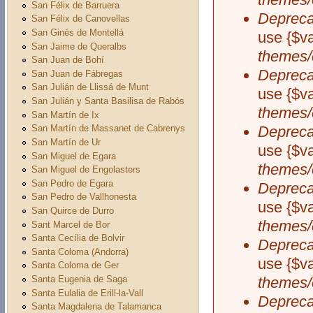
San Félix de Barruera
Depreca
San Félix de Canovellas
San Ginés de Montellá
use {$v
San Jaime de Queralbs
themes/
San Juan de Bohí
Depreca
San Juan de Fábregas
San Julián de Llissá de Munt
use {$v
San Julián y Santa Basilisa de Rabós
themes/
San Martín de Ix
Depreca
San Martín de Massanet de Cabrenys
San Martín de Ur
use {$v
San Miguel de Egara
themes/
San Miguel de Engolasters
San Pedro de Egara
Depreca
San Pedro de Vallhonesta
use {$v
San Quirce de Durro
themes/
Sant Marcel de Bor
Santa Cecília de Bolvir
Depreca
Santa Coloma (Andorra)
use {$v
Santa Coloma de Ger
Santa Eugenia de Saga
themes/
Santa Eulalia de Erill-la-Vall
Depreca
Santa Magdalena de Talamanca