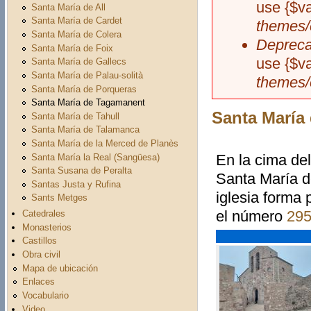
use {$v
Santa María de All
Santa María de Cardet
themes/
Santa María de Colera
Depreca
Santa María de Foix
use {$v
Santa María de Gallecs
Santa María de Palau-solità
themes/
Santa María de Porqueras
Santa María de Tagamanent
Santa María
Santa María de Tahull
Santa María de Talamanca
Santa María de la Merced de Planès
En la cima del
Santa María la Real (Sangüesa)
Santa Susana de Peralta
Santa María d
Santas Justa y Rufina
iglesia forma 
Sants Metges
el número
29
Catedrales
Monasterios
Castillos
Obra civil
Mapa de ubicación
Enlaces
Vocabulario
Video