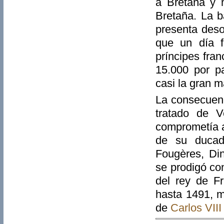
a Bretaña y 
Bretaña. La b
presenta deso
que un día f
príncipes fra
15.000 por p
casi la gran m
La consecuen
tratado de 
comprometía a 
de su ducad
Fougères, Din
se prodigó co
del rey de Fr
hasta 1491, m
de
Carlos VIII