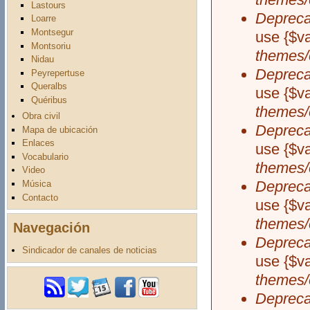
Lastours
Depreca
Loarre
Montsegur
use {$v
Montsoriu
themes/
Nidau
Depreca
Peyrepertuse
Queralbs
use {$v
Quéribus
themes/
Obra civil
Depreca
Mapa de ubicación
Enlaces
use {$v
Vocabulario
themes/
Video
Depreca
Música
Contacto
use {$v
themes/
Navegación
Depreca
Sindicador de canales de noticias
use {$v
themes/
Depreca