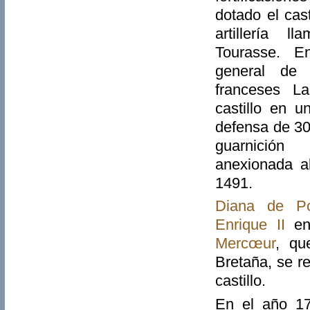
dotado el cast
artillería l
Tourasse. E
general de l
franceses La
castillo en 
defensa de 3
guarnició
anexionada a
1491.
Diana de Poi
Enrique II
en
Mercœur
, qu
Bretaña, se r
castillo.
En el año 17