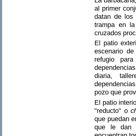
La barbacana,
al primer con
datan de los 
trampa en la
cruzados proc
El patio exte
escenario de
refugio par
dependencias
diaria, tall
dependencias 
pozo que prove
El patio inter
"reducto" o
c
que puedan ent
que le dan 
encuentran to