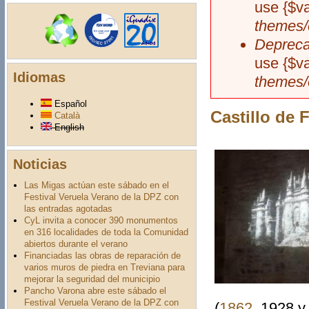
use {$v
themes/
Depreca
use {$v
Idiomas
themes/
Español
Castillo de 
Català
English
Noticias
Las Migas actúan este sábado en el
Festival Veruela Verano de la DPZ con
las entradas agotadas
CyL invita a conocer 390 monumentos
en 316 localidades de toda la Comunidad
abiertos durante el verano
Financiadas las obras de reparación de
varios muros de piedra en Treviana para
mejorar la seguridad del municipio
Pancho Varona abre este sábado el
Festival Veruela Verano de la DPZ con
(
1862
, 1928 y