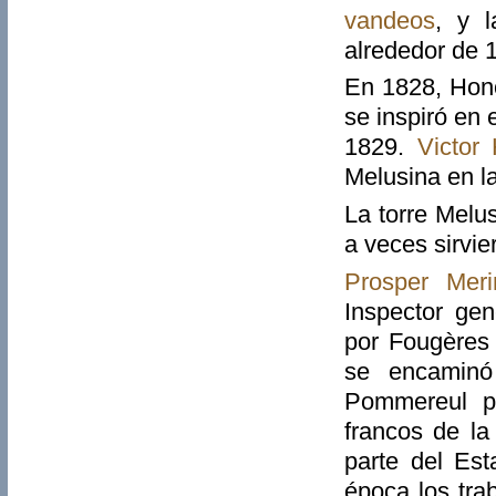
vandeos
, y l
alrededor de 
En 1828, Hon
se inspiró en 
1829.
Victor
Melusina en la
La torre Melus
a veces sirvi
Prosper Mer
Inspector ge
por Fougères
se encaminó 
Pommereul p
francos de la
parte del Est
época los tra