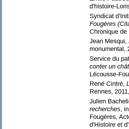
d'histoire-Lor
Syndicat d'Ini
Fougères (Cit
Chronique de 
Jean Mesqui,
monumental, 2
Service du pa
conter un châ
Lécousse-Foug
René Cintré,
Rennes, 2011
Julien Bacheli
recherches
, i
Fougères, Act
d'Histoire et