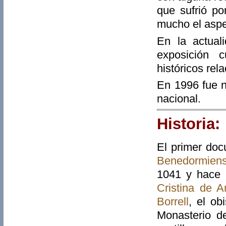
que sufrió po
mucho el aspec
En la actual
exposición 
históricos rel
En 1996 fue n
nacional.
Historia:
El primer doc
Benedormien
1041 y hace 
Cristina de A
Borrell
, el o
Monasterio d