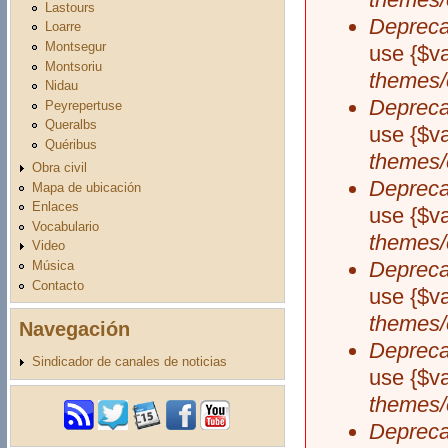
Lastours
Depreca
Loarre
Montsegur
use {$v
Montsoriu
themes/
Nidau
Depreca
Peyrepertuse
Queralbs
use {$v
Quéribus
themes/
Obra civil
Depreca
Mapa de ubicación
Enlaces
use {$v
Vocabulario
themes/
Video
Depreca
Música
Contacto
use {$v
themes/
Navegación
Depreca
Sindicador de canales de noticias
use {$v
themes/
Depreca