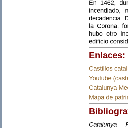
En 1462, du
incendiado, 
decadencia. D
la Corona, f
hubo otro inc
edificio consi
Enlaces:
Castillos cata
Youtube (caste
Catalunya Me
Mapa de patri
Bibliogra
Catalunya R