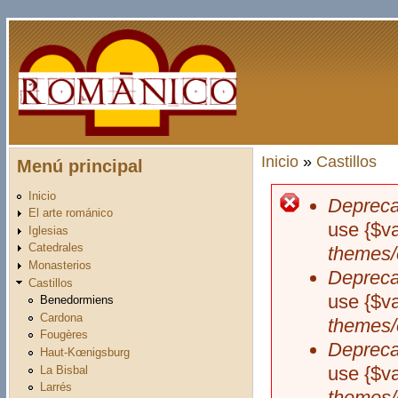
Pasar al contenido principal
Inicio
»
Castillos
Menú principal
Usted está aquí
Inicio
Depreca
Mensaje d
El arte románico
use {$v
Iglesias
Catedrales
themes/
Monasterios
Depreca
Castillos
use {$v
Benedormiens
Cardona
themes/
Fougères
Depreca
Haut-Kœnigsburg
use {$v
La Bisbal
Larrés
themes/