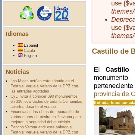
use {$v
themes/
Depreca
use {$v
Idiomas
themes/
Español
Castillo de
Català
English
El
Castillo
Noticias
monumento 
Las Migas actúan este sábado en el
pertenecient
Festival Veruela Verano de la DPZ con
las entradas agotadas
provincia de 
CyL invita a conocer 390 monumentos
en 316 localidades de toda la Comunidad
Entrada
, fotos tomad
abiertos durante el verano
Financiadas las obras de reparación de
varios muros de piedra en Treviana para
mejorar la seguridad del municipio
Pancho Varona abre este sábado el
Festival Veruela Verano de la DPZ con