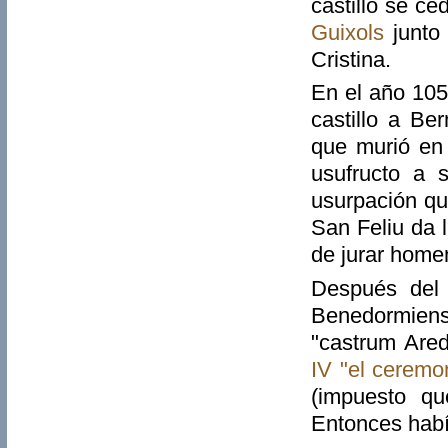
castillo se ce
Guixols
junto 
Cristina.
En el año 105
castillo a Be
que murió en 
usufructo a 
usurpación qu
San Feliu da 
de jurar home
Después del 
Benedormiens
"castrum Are
IV "el ceremo
(impuesto qu
Entonces habí