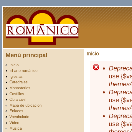
Pasar al contenido principal
Inicio
Menú principal
Usted está aquí
Inicio
Depreca
Mensaje d
El arte románico
use {$v
Iglesias
Catedrales
themes/
Monasterios
Depreca
Castillos
use {$v
Obra civil
Mapa de ubicación
themes/
Enlaces
Depreca
Vocabulario
use {$v
Video
Música
themes/