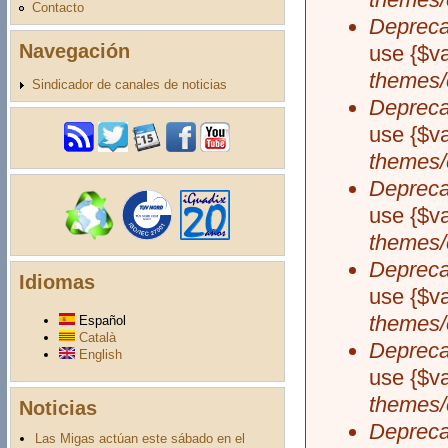
Contacto
Depreca
Navegación
use {$v
themes/
Sindicador de canales de noticias
Depreca
use {$v
themes/
Depreca
use {$v
themes/
Depreca
Idiomas
use {$v
themes/
Español
Català
Depreca
English
use {$v
themes/
Noticias
Depreca
Las Migas actúan este sábado en el