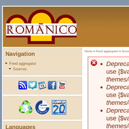
Skip to main content
Home
»
Feed aggregator
»
Sour
Navigation
You are here
Depreca
Feed aggregator
Error me
Sources
use {$va
themes/
Depreca
use {$va
themes/
Depreca
use {$va
themes/
Languages