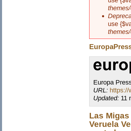
use {$va
themes/
Depreca
use {$va
themes/
EuropaPres
Europa Pres
URL:
https:/
Updated:
11 
Las Migas 
Veruela Ve