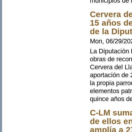
municipios de
Cervera de
15 años d
de la Dipu
Mon, 06/29/202
La Diputación 
obras de recons
Cervera del Ll
aportación de 2
la propia parr
elementos patr
quince años d
C-LM suma 
de ellos e
amplía a 2