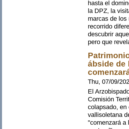
hasta el domin
la DPZ, la visi
marcas de los 
recorrido difer
descubrir aque
pero que revel
Patrimonio
ábside de l
comenzará
Thu, 07/09/202
El Arzobispado
Comisión Territ
colapsado, en e
vallisoletana 
"comenzará a l