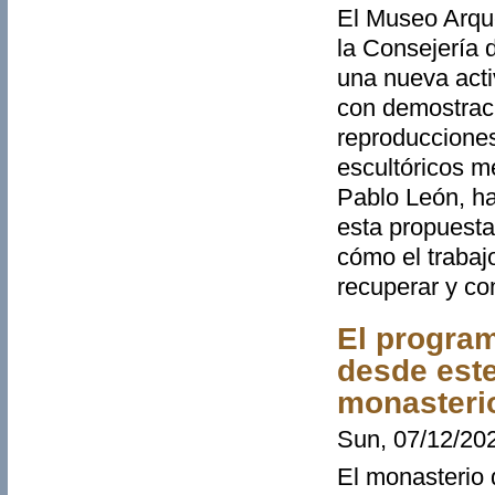
El Museo Arque
la Consejería d
una nueva acti
con demostraci
reproducciones
escultóricos me
Pablo León, ha
esta propuesta
cómo el trabaj
recuperar y co
El program
desde este
monasteri
Sun, 07/12/202
El monasterio 