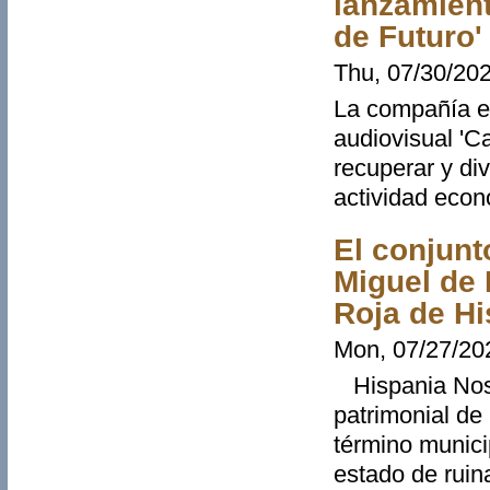
lanzamient
de Futuro'
Thu, 07/30/202
La compañía e
audiovisual 'C
recuperar y di
actividad econó
El conjunt
Miguel de 
Roja de Hi
Mon, 07/27/202
Hispania Nostr
patrimonial de
término munici
estado de ruin