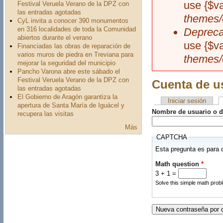
use {$v
Festival Veruela Verano de la DPZ con
las entradas agotadas
themes/
CyL invita a conocer 390 monumentos
en 316 localidades de toda la Comunidad
Depreca
abiertos durante el verano
use {$v
Financiadas las obras de reparación de
varios muros de piedra en Treviana para
themes/
mejorar la seguridad del municipio
Pancho Varona abre este sábado el
Festival Veruela Verano de la DPZ con
Cuenta de u
las entradas agotadas
El Gobierno de Aragón garantiza la
Iniciar sesión
apertura de Santa María de Iguácel y
Solapas princi
Nombre de usuario o d
recupera las visitas
Más
CAPTCHA
Esta pregunta es para 
Math question
*
3 + 1 =
Solve this simple math probl