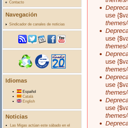
Contacto
Depreca
Navegación
use {$v
themes/
Sindicador de canales de noticias
Depreca
use {$v
themes/
Depreca
use {$v
themes/
Depreca
Idiomas
use {$v
themes/
Español
Català
Depreca
English
use {$v
themes/
Noticias
Depreca
Las Migas actúan este sábado en el