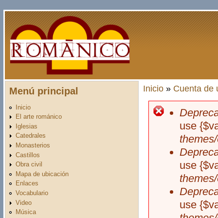
Pasar al contenido principal
Inicio
»
Cuenta de 
Menú principal
Usted está aquí
Inicio
Depreca
Mensaje d
El arte románico
use {$v
Iglesias
Catedrales
themes/
Monasterios
Depreca
Castillos
use {$v
Obra civil
Mapa de ubicación
themes/
Enlaces
Depreca
Vocabulario
use {$v
Video
Música
themes/